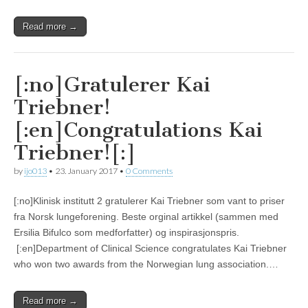
Read more →
[:no]Gratulerer Kai
Triebner!
[:en]Congratulations Kai
Triebner![:]
by
ijo013
•
23. January 2017
•
0 Comments
[:no]Klinisk institutt 2 gratulerer Kai Triebner som vant to priser
fra Norsk lungeforening. Beste orginal artikkel (sammen med
Ersilia Bifulco som medforfatter) og inspirasjonspris.
[:en]Department of Clinical Science congratulates Kai Triebner
who won two awards from the Norwegian lung association.…
Read more →