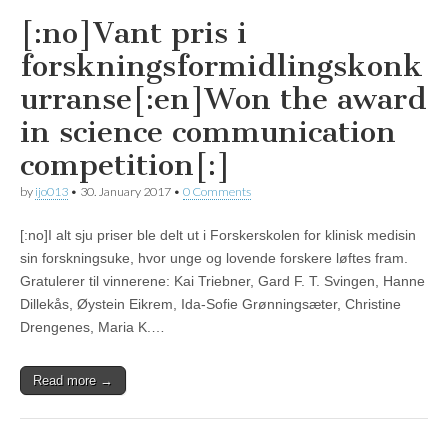
[:no]Vant pris i
forskningsformidlingskonk
urranse[:en]Won the award
in science communication
competition[:]
by
ijo013
•
30. January 2017
•
0 Comments
[:no]I alt sju priser ble delt ut i Forskerskolen for klinisk medisin
sin forskningsuke, hvor unge og lovende forskere løftes fram.
Gratulerer til vinnerene: Kai Triebner, Gard F. T. Svingen, Hanne
Dillekås, Øystein Eikrem, Ida-Sofie Grønningsæter, Christine
Drengenes, Maria K.…
Read more →