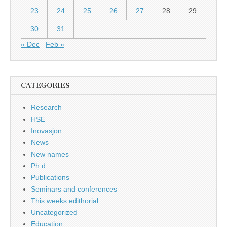
23
24
25
26
27
28
29
30
31
« Dec
Feb »
CATEGORIES
Research
HSE
Inovasjon
News
New names
Ph.d
Publications
Seminars and conferences
This weeks edithorial
Uncategorized
Education