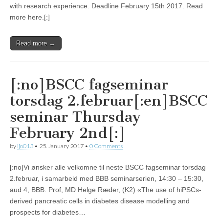
with research experience. Deadline February 15th 2017. Read
more here.[:]
Read more →
[:no]BSCC fagseminar
torsdag 2.februar[:en]BSCC
seminar Thursday
February 2nd[:]
by
ijo013
•
25. January 2017
•
0 Comments
[:no]Vi ønsker alle velkomne til neste BSCC fagseminar torsdag
2.februar, i samarbeid med BBB seminarserien, 14:30 – 15:30,
aud 4, BBB. Prof, MD Helge Ræder, (K2) «The use of hiPSCs-
derived pancreatic cells in diabetes disease modelling and
prospects for diabetes…