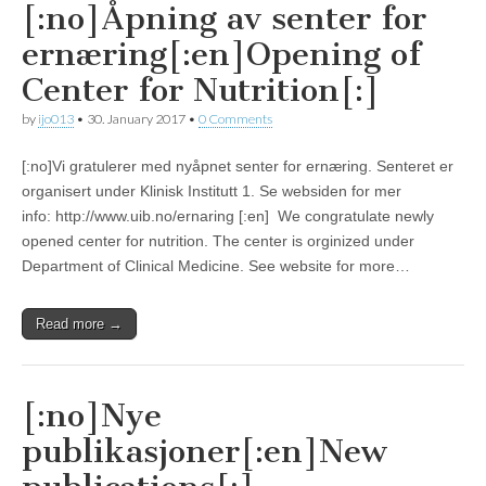
[:no]Åpning av senter for
ernæring[:en]Opening of
Center for Nutrition[:]
by
ijo013
•
30. January 2017
•
0 Comments
[:no]Vi gratulerer med nyåpnet senter for ernæring. Senteret er
organisert under Klinisk Institutt 1. Se websiden for mer
info: http://www.uib.no/ernaring [:en] We congratulate newly
opened center for nutrition. The center is orginized under
Department of Clinical Medicine. See website for more…
Read more →
[:no]Nye
publikasjoner[:en]New