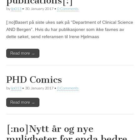
publications[:]
by
ijo013
•
30. January 2017
•
0 Comments
[:no]Basert på siste ukes søk på “Department of Clinical Science
AND Bergen”. Hvis du har publikasjoner som ikke favnes av
dette søket, send referansen til Irene Hjelmaas
Read more →
PHD Comics
by
ijo013
•
30. January 2017
•
0 Comments
Read more →
[:no]Nytt år og nye
muligheter for enda bedre