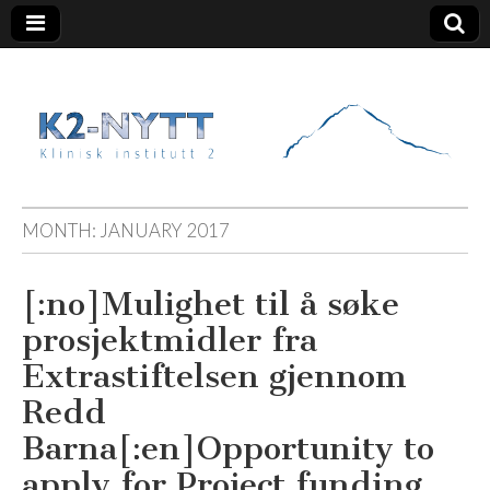
K2 Nytt
MONTH:
JANUARY 2017
[:no]Mulighet til å søke
prosjektmidler fra
Extrastiftelsen gjennom
Redd
Barna[:en]Opportunity to
apply for Project funding