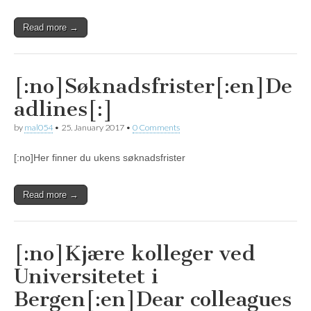
Read more →
[:no]Søknadsfrister[:en]De
adlines[:]
by
mal054
•
25. January 2017
•
0 Comments
[:no]Her finner du ukens søknadsfrister
Read more →
[:no]Kjære kolleger ved
Universitetet i
Bergen[:en]Dear colleagues