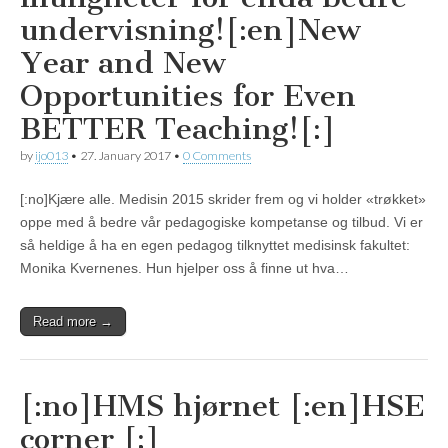
undervisning![:en]New
Year and New
Opportunities for Even
BETTER Teaching![:]
by
ijo013
•
27. January 2017
•
0 Comments
[:no]Kjære alle. Medisin 2015 skrider frem og vi holder «trøkket»
oppe med å bedre vår pedagogiske kompetanse og tilbud. Vi er
så heldige å ha en egen pedagog tilknyttet medisinsk fakultet:
Monika Kvernenes. Hun hjelper oss å finne ut hva…
Read more →
[:no]HMS hjørnet [:en]HSE
corner [:]