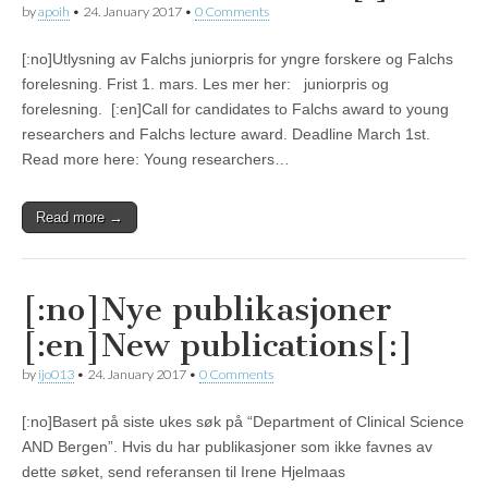
by
apoih
•
24. January 2017
•
0 Comments
[:no]Utlysning av Falchs juniorpris for yngre forskere og Falchs
forelesning. Frist 1. mars. Les mer her: juniorpris og
forelesning. [:en]Call for candidates to Falchs award to young
researchers and Falchs lecture award. Deadline March 1st.
Read more here: Young researchers…
Read more →
[:no]Nye publikasjoner
[:en]New publications[:]
by
ijo013
•
24. January 2017
•
0 Comments
[:no]Basert på siste ukes søk på “Department of Clinical Science
AND Bergen”. Hvis du har publikasjoner som ikke favnes av
dette søket, send referansen til Irene Hjelmaas