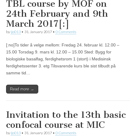
TBL course by MOF on
24th February and 9th
March 2017[:]
by
ijo013
•
31. January 2017
•
0 Comments
[:no]To tider å velge mellom: Fredag 24. februar kl. 12.00 –
15.00 Torsdag 9. mars kl. 12.00 – 15.00 Sted: Bygg for
biologiske basalfag, ferdighetsrom 1 (stort) i Medisinsk
ferdighetssenter 3. etg Tilsvarende kurs ble sist tilbudt på
samme tid…
Read more →
Invitation to the 13th basic
confocal course at MIC
by
ijo013
•
31. January 2017
•
0 Comments