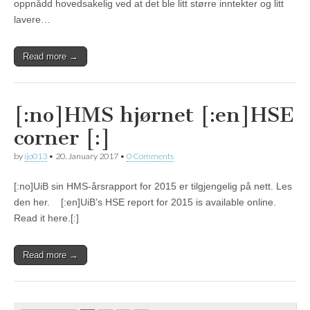
oppnådd hovedsakelig ved at det ble litt større inntekter og litt
lavere…
Read more →
[:no]HMS hjørnet [:en]HSE
corner [:]
by
ijo013
•
20. January 2017
•
0 Comments
[:no]UiB sin HMS-årsrapport for 2015 er tilgjengelig på nett. Les
den her. [:en]UiB’s HSE report for 2015 is available online.
Read it here.[:]
Read more →