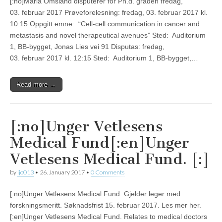
[:no]Maria Omsland disputerer for Ph.d. graden fredag,
03. februar 2017 Prøveforelesning: fredag, 03. februar 2017 kl.
10:15 Oppgitt emne: “Cell-cell communication in cancer and
metastasis and novel therapeutical avenues” Sted: Auditorium
1, BB-bygget, Jonas Lies vei 91 Disputas: fredag,
03. februar 2017 kl. 12:15 Sted: Auditorium 1, BB-bygget,…
Read more →
[:no]Unger Vetlesens
Medical Fund[:en]Unger
Vetlesens Medical Fund. [:]
by
ijo013
•
26. January 2017
•
0 Comments
[:no]Unger Vetlesens Medical Fund. Gjelder leger med
forskningsmeritt. Søknadsfrist 15. februar 2017. Les mer her.
[:en]Unger Vetlesens Medical Fund. Relates to medical doctors