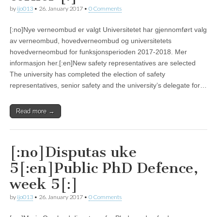
by
ijo013
•
26. January 2017
•
0 Comments
[:no]Nye verneombud er valgt Universitetet har gjennomført valg
av verneombud, hovedverneombud og universitetets
hovedverneombud for funksjonsperioden 2017-2018. Mer
informasjon her.[:en]New safety representatives are selected
The university has completed the election of safety
representatives, senior safety and the university’s delegate for…
Read more →
[:no]Disputas uke
5[:en]Public PhD Defence,
week 5[:]
by
ijo013
•
26. January 2017
•
0 Comments