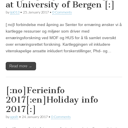
at University of Bergen [:]
by
ijo013
•
25. January 2017
•
0 Comments
[:no]I forbindelse med åpning av Senter for ernæring ønsker vi å
kartlegge ressurser og miljøer som driver med
ernæringsforskning ved MOF og HUS for å få samlet oversikt
over ernæringsrettet forskning. Kartleggingen vil inkludere
vitenskapelige ansatte inkludert forskerstillinger, Phd- og…
Read more →
[:no]Ferieinfo
2017[:en]Holiday info
2017[:]
by
apoih
•
24. January 2017
•
0 Comments