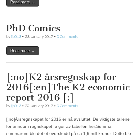
Read more →
PhD Comics
by
ijo013
•
23. January 2017
•
0 Comments
Read more →
[:no]K2 årsregnskap for
2016[:en]The K2 economic
report 2016 [:]
by
ijo013
•
20. January 2017
•
0 Comments
[:no]Årsregnskapet for 2016 er nå avsluttet. De viktigste tallene
for annuum regnskapet følger av tabellen her.Summa
summarum ble det et overskudd på ca 1,6 mill kroner. Dette ble