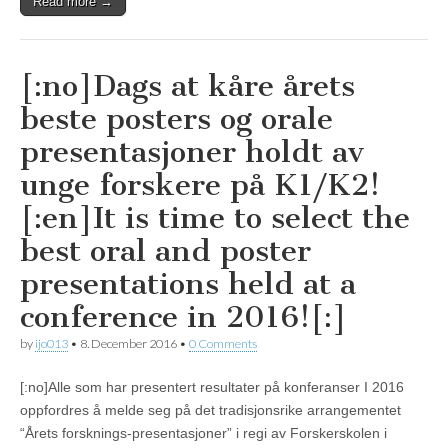
Read more →
[:no]Dags at kåre årets
beste posters og orale
presentasjoner holdt av
unge forskere på K1/K2!
[:en]It is time to select the
best oral and poster
presentations held at a
conference in 2016![:]
by
ijo013
•
8. December 2016
•
0 Comments
[:no]Alle som har presentert resultater på konferanser I 2016
oppfordres å melde seg på det tradisjonsrike arrangementet
“Årets forsknings-presentasjoner” i regi av Forskerskolen i