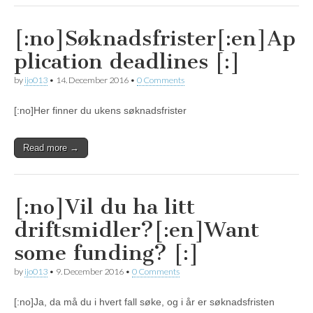
[:no]Søknadsfrister[:en]Ap
plication deadlines [:]
by
ijo013
•
14. December 2016
•
0 Comments
[:no]Her finner du ukens søknadsfrister
Read more →
[:no]Vil du ha litt
driftsmidler?[:en]Want
some funding? [:]
by
ijo013
•
9. December 2016
•
0 Comments
[:no]Ja, da må du i hvert fall søke, og i år er søknadsfristen