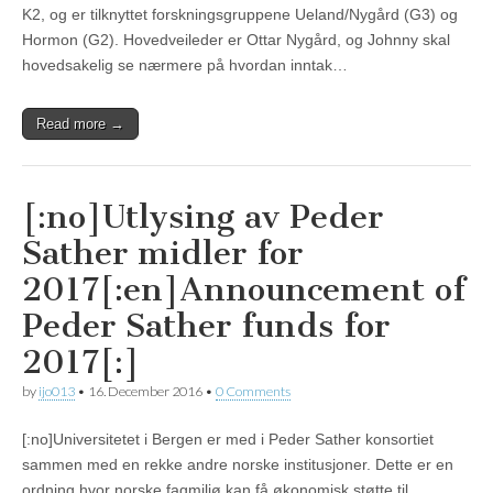
K2, og er tilknyttet forskningsgruppene Ueland/Nygård (G3) og
Hormon (G2). Hovedveileder er Ottar Nygård, og Johnny skal
hovedsakelig se nærmere på hvordan inntak…
Read more →
[:no]Utlysing av Peder
Sather midler for
2017[:en]Announcement of
Peder Sather funds for
2017[:]
by
ijo013
•
16. December 2016
•
0 Comments
[:no]Universitetet i Bergen er med i Peder Sather konsortiet
sammen med en rekke andre norske institusjoner. Dette er en
ordning hvor norske fagmiljø kan få økonomisk støtte til