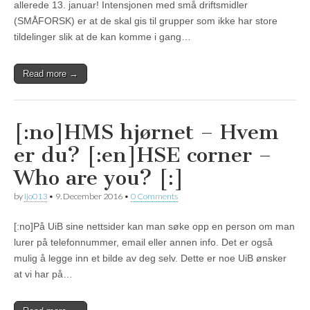
allerede 13. januar! Intensjonen med små driftsmidler
(SMÅFORSK) er at de skal gis til grupper som ikke har store
tildelinger slik at de kan komme i gang…
Read more →
[:no]HMS hjørnet – Hvem
er du? [:en]HSE corner –
Who are you? [:]
by
ijo013
•
9. December 2016
•
0 Comments
[:no]På UiB sine nettsider kan man søke opp en person om man
lurer på telefonnummer, email eller annen info. Det er også
mulig å legge inn et bilde av deg selv. Dette er noe UiB ønsker
at vi har på…