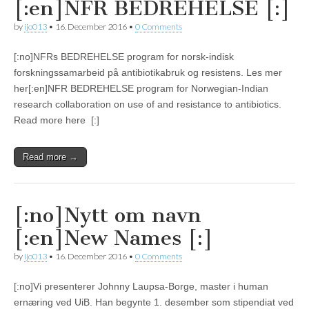
[:en]NFR BEDREHELSE [:]
by
ijo013
•
16. December 2016
•
0 Comments
[:no]NFRs BEDREHELSE program for norsk-indisk
forskningssamarbeid på antibiotikabruk og resistens. Les mer
her[:en]NFR BEDREHELSE program for Norwegian-Indian
research collaboration on use of and resistance to antibiotics.
Read more here [:]
Read more →
[:no]Nytt om navn
[:en]New Names [:]
by
ijo013
•
16. December 2016
•
0 Comments
[:no]Vi presenterer Johnny Laupsa-Borge, master i human
ernæring ved UiB. Han begynte 1. desember som stipendiat ved