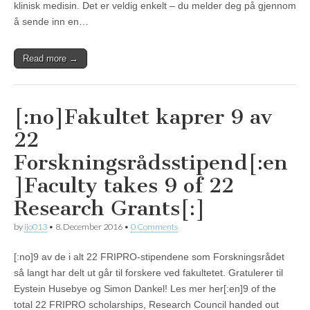
klinisk medisin. Det er veldig enkelt – du melder deg på gjennom
å sende inn en…
Read more →
[:no]Fakultet kaprer 9 av
22
Forskningsrådsstipend[:en
]Faculty takes 9 of 22
Research Grants[:]
by
ijo013
•
8. December 2016
•
0 Comments
[:no]9 av de i alt 22 FRIPRO-stipendene som Forskningsrådet
så langt har delt ut går til forskere ved fakultetet. Gratulerer til
Eystein Husebye og Simon Dankel! Les mer her[:en]9 of the
total 22 FRIPRO scholarships, Research Council handed out