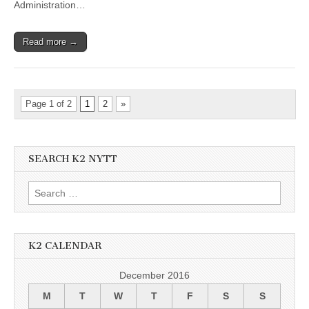
Administration…
Read more →
Page 1 of 2
1
2
»
SEARCH K2 NYTT
Search
for:
K2 CALENDAR
December 2016
M
T
W
T
F
S
S