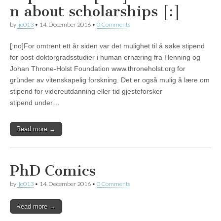
n about scholarships [:]
by
ijo013
•
14. December 2016
•
0 Comments
[:no]For omtrent ett år siden var det mulighet til å søke stipend
for post-doktorgradsstudier i human ernæring fra Henning og
Johan Throne-Holst Foundation www.throneholst.org for
gründer av vitenskapelig forskning. Det er også mulig å lære om
stipend for videreutdanning eller tid gjesteforsker
stipend under…
Read more →
PhD Comics
by
ijo013
•
14. December 2016
•
0 Comments
Read more →