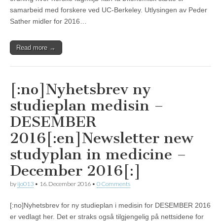
samarbeid med forskere ved UC-Berkeley. Utlysingen av Peder
Sather midler for 2016…
Read more →
[:no]Nyhetsbrev ny
studieplan medisin –
DESEMBER
2016[:en]Newsletter new
studyplan in medicine –
December 2016[:]
by
ijo013
•
16. December 2016
•
0 Comments
[:no]Nyhetsbrev for ny studieplan i medisin for DESEMBER 2016
er vedlagt her. Det er straks også tilgjengelig på nettsidene for