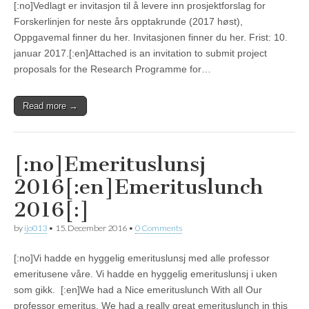
[:no]Vedlagt er invitasjon til å levere inn prosjektforslag for
Forskerlinjen for neste års opptakrunde (2017 høst),
Oppgavemal finner du her. Invitasjonen finner du her. Frist: 10.
januar 2017.[:en]Attached is an invitation to submit project
proposals for the Research Programme for…
Read more →
[:no]Emerituslunsj
2016[:en]Emerituslunch
2016[:]
by
ijo013
•
15. December 2016
•
0 Comments
[:no]Vi hadde en hyggelig emerituslunsj med alle professor
emeritusene våre. Vi hadde en hyggelig emerituslunsj i uken
som gikk. [:en]We had a Nice emerituslunch With all Our
professor emeritus. We had a really great emerituslunch in this