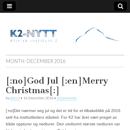
K2 Nytt
MONTH:
DECEMBER 2016
[:no]God Jul [:en]Merry
Christmas[:]
by
ijo013
•
16. December 2016
•
0 Comments
[:no]Det nærmer seg jul og det er tid for et tilbakeblikk på 2016
sett fra instituttleders ståsted. For K2 har året vært preget av
både oppturer og nedturer. Den utvilsomt største nedturen var