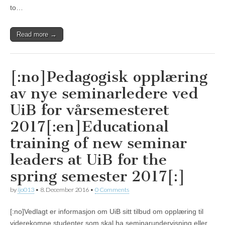
to…
Read more →
[:no]Pedagogisk opplæring
av nye seminarledere ved
UiB for vårsemesteret
2017[:en]Educational
training of new seminar
leaders at UiB for the
spring semester 2017[:]
by
ijo013
•
8. December 2016
•
0 Comments
[:no]Vedlagt er informasjon om UiB sitt tilbud om opplæring til
viderekomne studenter som skal ha seminarundervisning eller