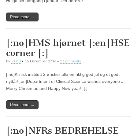
Helga sin bortgang i januar. Det berørte…
Read more →
[:no]HMS hjørnet [:en]HSE
corner [:]
by
ijo013
•
16. December 2016
•
0 Comments
[:no]Klinisk institutt 2 ønsker alle en riktig god jul og et godt
nyttår![:en]Department of Clinical Science wishes everyone a
Merry Chrismtas and Happy New year! [:]
Read more →
[:no]NFRs BEDREHELSE