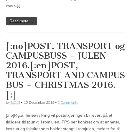
week.[:]
Read more →
[:no]POST, TRANSPORT og
CAMPUSBUSS – JULEN
2016.[:en]POST,
TRANSPORT AND CAMPUS
BUS – CHRISTMAS 2016.
[:]
by
ijo013
•
15. December 2016
•
0 Comments
[:no]P.g.a. ferieavvikling vil postutkjøringen bli levert på et
tidligere tidspunkt i romjulen. TPS ber konkret om at enheter,
institutt og fakultet som holder stengt i romjulen, melder fra til