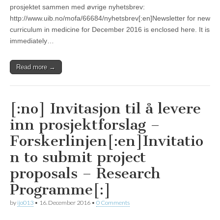
prosjektet sammen med øvrige nyhetsbrev:
http://www.uib.no/mofa/66684/nyhetsbrev[:en]Newsletter for new
curriculum in medicine for December 2016 is enclosed here. It is
immediately…
Read more →
[:no] Invitasjon til å levere
inn prosjektforslag –
Forskerlinjen[:en]Invitatio
n to submit project
proposals – Research
Programme[:]
by
ijo013
•
16. December 2016
•
0 Comments