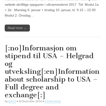
veilede skriftlige oppgaver i vårsemesteret 2017. Tid: Modul 1a
+ 1b: Mandag 9. januar + tirsdag 10. januar, kl. 9.15 – 15.00
Modul 2: Onsdag…
Read more →
[:no]Informasjon om
stipend til USA – Helgrad
og
utveksling[:en]Information
about scholarship to USA –
Full degree and
exchange[:]
by
ijo013
•
8. December 2016
•
0 Comments