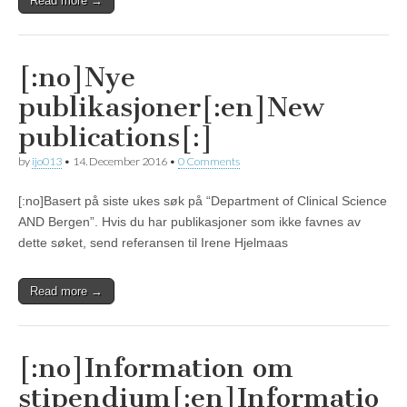
Read more →
[:no]Nye
publikasjoner[:en]New
publications[:]
by
ijo013
•
14. December 2016
•
0 Comments
[:no]Basert på siste ukes søk på “Department of Clinical Science
AND Bergen”. Hvis du har publikasjoner som ikke favnes av
dette søket, send referansen til Irene Hjelmaas
Read more →
[:no]Information om
stipendium[:en]Informatio