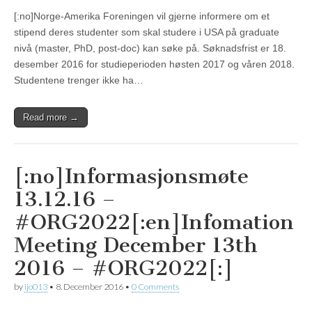
[:no]Norge-Amerika Foreningen vil gjerne informere om et
stipend deres studenter som skal studere i USA på graduate
nivå (master, PhD, post-doc) kan søke på. Søknadsfrist er 18.
desember 2016 for studieperioden høsten 2017 og våren 2018.
Studentene trenger ikke ha…
Read more →
[:no]Informasjonsmøte
13.12.16 –
#ORG2022[:en]Infomation
Meeting December 13th
2016 – #ORG2022[:]
by
ijo013
•
8. December 2016
•
0 Comments