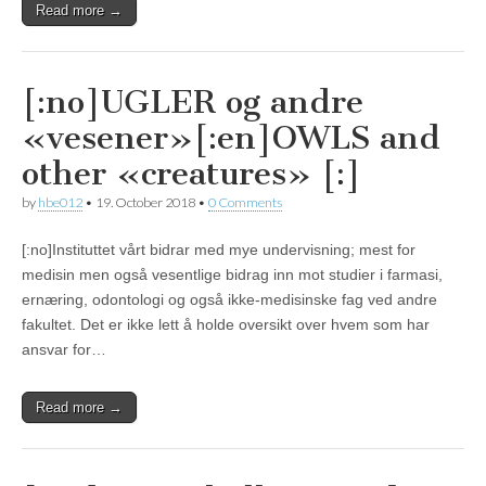
Read more →
[:no]UGLER og andre
«vesener»[:en]OWLS and
other «creatures» [:]
by
hbe012
•
19. October 2018
•
0 Comments
[:no]Instituttet vårt bidrar med mye undervisning; mest for
medisin men også vesentlige bidrag inn mot studier i farmasi,
ernæring, odontologi og også ikke-medisinske fag ved andre
fakultet. Det er ikke lett å holde oversikt over hvem som har
ansvar for…
Read more →