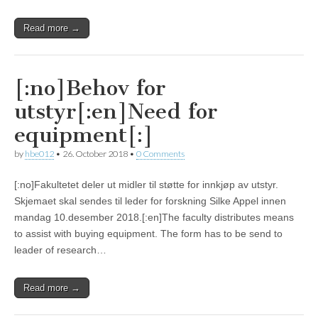
Read more →
[:no]Behov for
utstyr[:en]Need for
equipment[:]
by
hbe012
•
26. October 2018
•
0 Comments
[:no]Fakultetet deler ut midler til støtte for innkjøp av utstyr.
Skjemaet skal sendes til leder for forskning Silke Appel innen
mandag 10.desember 2018.[:en]The faculty distributes means
to assist with buying equipment. The form has to be send to
leader of research…
Read more →