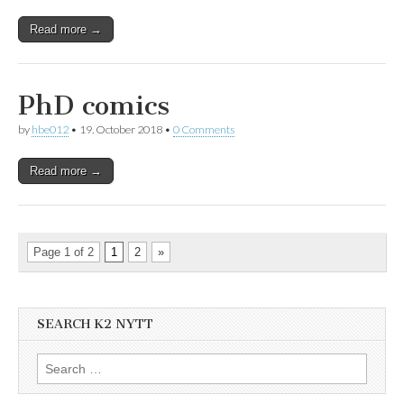
Read more →
PhD comics
by
hbe012
•
19. October 2018
•
0 Comments
Read more →
Page 1 of 2
1
2
»
SEARCH K2 NYTT
Search
for: