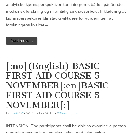
analytiske kjønnsperspektiver kan integreres både i pågående
medisinsk forskning og i framtidig søknadsarbeid. Inkludering av
kjønnsperspektiver blir stadig viktigere for vurderingen av
forskningens kvalitet –…
Read more →
[:no](English) BASIC
FIRST AID COURSE 5
NOVEMBER[:en]BASIC
FIRST AID COURSE 5
NOVEMBER[:]
by
hbe012
•
26. October 2018
•
0 Comments
INTENSION: The participants shall be able to examine a person
regarding respiration and circulation, and take action