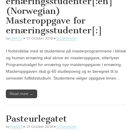
ernæringsstudenter[:en]
(Norwegian)
Masteroppgave for
ernæringsstudenter[:]
by
hbe012
•
19. October 2018
•
0 Comments
I forbindelse med at studentene på masterprogrammene i klinisk
og human ernæring skal skrive en masteroppgave, etterlyser
Programutvalget for ernæring nye masteroppgaver i ernæring.
Masteroppgaven skal gi 60 studiepoeng og er beregnet til to
semester fulltidsstudium. Studentene velger oppgave innen…
Read more →
Pasteurlegatet
by
hbe012
•
19. October 2018
•
0 Comments