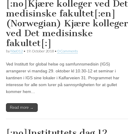
[:no]Kjære kolleger ved Det
medisinske fakultet[:en]
(Norwegian) Kjære kolleger
ved Det medisinske
fakultet[:]
by
hbe012
•
19. October 2018
•
0 Comments
Ved Institutt for global helse og samfunnsmedisin (IGS)
arrangerer vi mandag 29. oktober kl 10.30-12 et seminar i
kantinen i IGS sine lokaler i Kalfarveien 31. Programmet har
interesse for alle som lurer på sannsynligheten for at gullet
kommer hem…
Read more →
[:no]Instituttets dag 12.