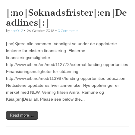
[:no]Søknadsfrister[:en]De
adlines[:]
by
hbe012
•
26. October 2018
•
0 Comments
[:no]Kjære alle sammen. Vennligst se under de oppdaterte
lenkene for ekstern finansiering. Eksterne
finansieringsmuligheter:
http://www.uib.no/en/med/112772/external-funding-opportunities
Finansieringsmuligheter for utdanning:
http://www.uib.no/med/113987/funding-opportunities-education
Nettsidene oppdateres hver annen uke. Nye oppføringer er
merket med NEW. Vennlig hilsen Amra, Ramune og
Kaia[:en]Dear all, Please see below the…
Read more →