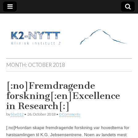
K2 Nytt
MONTH:
OCTOBER 2018
[:no]Fremdragende
forskning[:en]Excellence
in Research[:]
by
hbe012
•
26. October 2018
•
0 Comments
[:no]Hvordan skape fremdragende forskning var hovedtema for
høstsamlingen til K.G. Jebsensentrene. Noen av landets mest