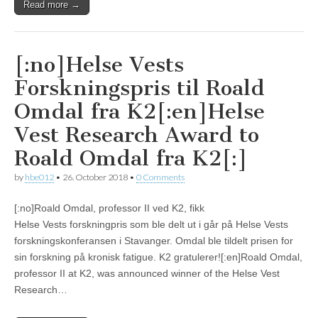
Read more →
[:no]Helse Vests
Forskningspris til Roald
Omdal fra K2[:en]Helse
Vest Research Award to
Roald Omdal fra K2[:]
by
hbe012
•
26. October 2018
•
0 Comments
[:no]Roald Omdal, professor II ved K2, fikk
Helse Vests forskningpris som ble delt ut i går på Helse Vests
forskningskonferansen i Stavanger. Omdal ble tildelt prisen for
sin forskning på kronisk fatigue. K2 gratulerer![:en]Roald Omdal,
professor II at K2, was announced winner of the Helse Vest
Research…