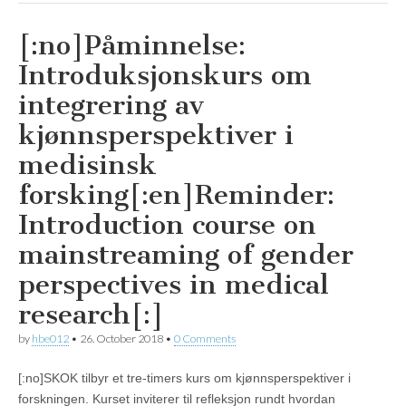
[:no]Påminnelse:
Introduksjonskurs om
integrering av
kjønnsperspektiver i
medisinsk
forsking[:en]Reminder:
Introduction course on
mainstreaming of gender
perspectives in medical
research[:]
by
hbe012
•
26. October 2018
•
0 Comments
[:no]SKOK tilbyr et tre-timers kurs om kjønnsperspektiver i
forskningen. Kurset inviterer til refleksjon rundt hvordan