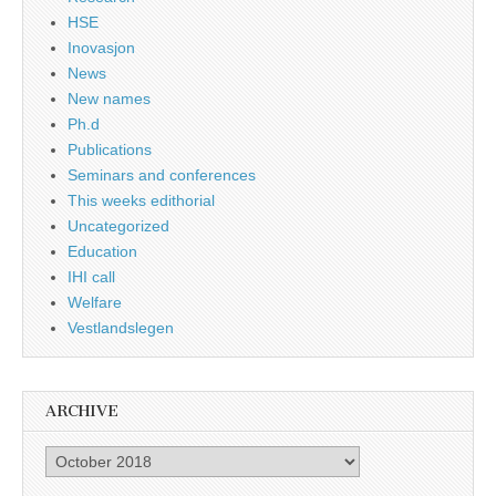
HSE
Inovasjon
News
New names
Ph.d
Publications
Seminars and conferences
This weeks edithorial
Uncategorized
Education
IHI call
Welfare
Vestlandslegen
ARCHIVE
Archive