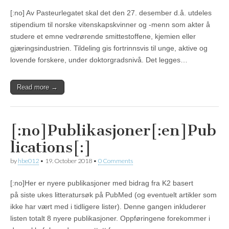
[:no] Av Pasteurlegatet skal det den 27. desember d.å. utdeles
stipendium til norske vitenskapskvinner og -menn som akter å
studere et emne vedrørende smittestoffene, kjemien eller
gjæringsindustrien. Tildeling gis fortrinnsvis til unge, aktive og
lovende forskere, under doktorgradsnivå. Det legges…
Read more →
[:no]Publikasjoner[:en]Pub
lications[:]
by
hbe012
•
19. October 2018
•
0 Comments
[:no]Her er nyere publikasjoner med bidrag fra K2 basert
på siste ukes litteratursøk på PubMed (og eventuelt artikler som
ikke har vært med i tidligere lister). Denne gangen inkluderer
listen totalt 8 nyere publikasjoner. Oppføringene forekommer i