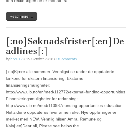
den rekkefølgen de er mottatt fra…
Read more →
[:no]Søknadsfrister[:en]De
adlines[:]
by
hbe012
•
19. October 2018
•
0 Comments
[:no]Kjære alle sammen. Vennligst se under de oppdaterte
lenkene for ekstern finansiering. Eksterne
finansieringsmuligheter:
http://www.uib.no/en/med/112772/external-funding-opportunities
Finansieringsmuligheter for utdanning:
http://www.uib.no/med/113987/funding-opportunities-education
Nettsidene oppdateres hver annen uke. Nye oppføringer er
merket med NEW. Vennlig hilsen Amra, Ramune og
Kaia[:en]Dear all, Please see below the…