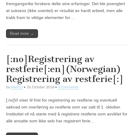
fremgangsrike forskere delte sine erfaringer. Det ble poengtert
at suksess (ikke uventet) er resultat av hardt arbeid, men alle
trakk fram to viktige elementer for…
Read more →
[:no]Registrering av
restferie[:en](Norwegian)
Registrering av restferie[:]
by
hbe012
•
26. October 2018
•
0 Comments
[:no]Vi viser til frist for registrering av restferie og eventuell
søknad om overføring av restferie som var satt til 1. oktober.
Instituttet vil nå starte med å registrere restferie som avviklet for
alle ansatte som ikke selv har registrert ferie…