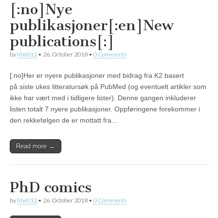
[:no]Nye
publikasjoner[:en]New
publications[:]
by
hbe012
•
26. October 2018
•
0 Comments
[:no]Her er nyere publikasjoner med bidrag fra K2 basert
på siste ukes litteratursøk på PubMed (og eventuelt artikler som
ikke har vært med i tidligere lister). Denne gangen inkluderer
listen totalt 7 nyere publikasjoner. Oppføringene forekommer i
den rekkefølgen de er mottatt fra…
Read more →
PhD comics
by
hbe012
•
26. October 2018
•
0 Comments