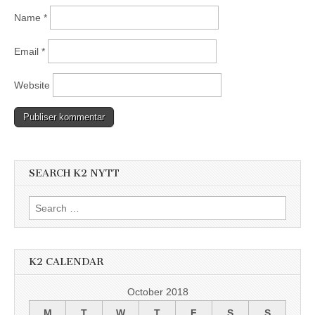
Name
*
Email
*
Website
SEARCH K2 NYTT
Search
for:
K2 CALENDAR
October 2018
M
T
W
T
F
S
S