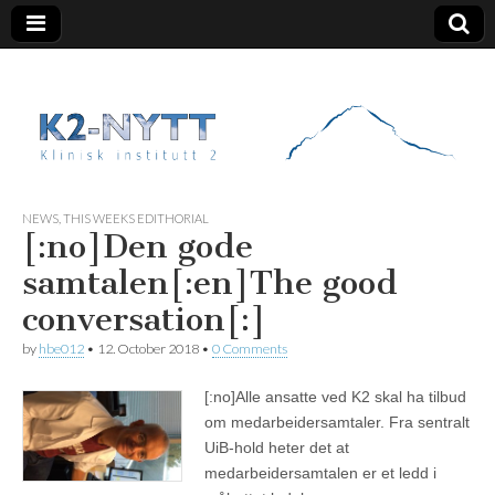
K2 Nytt
NEWS
,
THIS WEEKS EDITHORIAL
[:no]Den gode
samtalen[:en]The good
conversation[:]
by
hbe012
•
12. October 2018
•
0 Comments
[:no]
Alle ansatte ved K2 skal ha tilbud
om medarbeidersamtaler. Fra sentralt
UiB-hold heter det at
medarbeidersamtalen er et ledd i