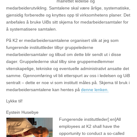
målrettet ledelse og
medarbeiderutvikling. Samtalene skal være årlige, systematiske,
gjensidig forberedte og knyttes opp til virksomhetens planer. Det
anbefales å bruke UiBs sitt skjema for medarbeidersamtaler for
å systematisere samtalen.
På K2 er medarbeidersamtalene organisert slik at jeg som
fungerende instituttleder tilbyr gruppelederne
medarbeidersamtaler og tilbud om dette blir sendt ut i disse
dager. Gruppelederne skal tilby sine gruppemedlemmer
vitenskapelige, tekniske og eventuelle administrativt ansatte det
samme. Gjennomføring vil bli etterspurt av oss i ledelsen og UiB
sentralt – dette er noe vi som institutt måles på. Skjema til bruk i
medarbeidersamtalene kan hentes på
denne lenken.
Lykke til!
Eystein Husebye
Fungerende instituttleder[:en]
All
employees at K2 shall have the
opportunity to conduct a so-called