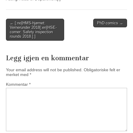
Post
← [:no]HMS-hjørnet:
PhD comics →
Vernerunder 2018[:en]HSE-
navigation
corner: Safety inspection
rounds 2018.[:]
Legg igjen en kommentar
Your email address will not be published.
Obligatoriske felt er
merket med
*
Kommentar
*