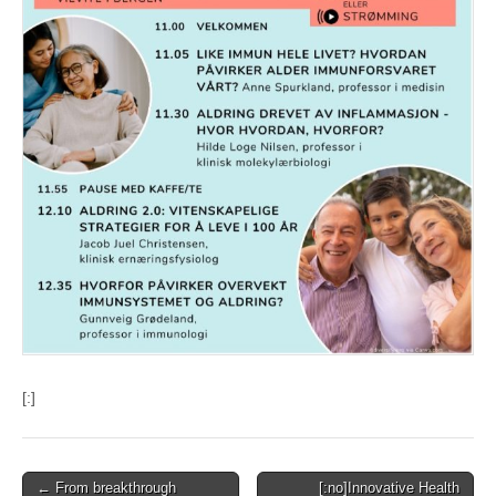
[:]
Post
← From breakthrough
[:no]Innovative Health