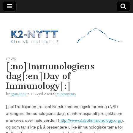
K2 Nytt
NEWS
[:no]Immunologiens
dag[:en]Day of
Immunology[:]
by
ligan4552
•
12. April 2024
•
0 Comments
[:no]
Tradisjonen tro skal Norsk immunologisk forening (NSI)
arrangere ‘Immunologiens dag’, et internasjonalt prosjekt som
markeres over hele verden (
http://www.dayofimmunology.org/
),
og som tar sikte på å presentere ulike immunologiske tema for