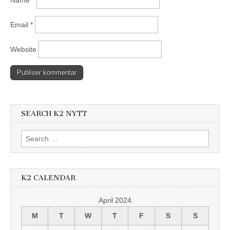
Name
*
Email
*
Website
SEARCH K2 NYTT
Search
for:
K2 CALENDAR
April 2024
M
T
W
T
F
S
S