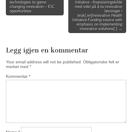
technologies to game
Initiative –finansieringskilde
navigation
changing innovation – EIC
med vekt på å ta innovative
opportunities
løsninger i
bruk[:en]Innovative Health
Initiative-Funding source with
emphasis on implementing
innovative solutions[:] →
Legg igjen en kommentar
Your email address will not be published.
Obligatoriske felt er
merket med
*
Kommentar
*