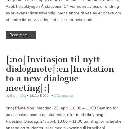
Alrek helseklynge i Årstadveien 17 For noen av oss er endring
av levevaner livsnødvendig, mens andre drives av et ønske om
et bedre liv, en viss identitet eller mer overskudd…
Read more →
[:no]Invitasjon til nytt
dialogmøte[:en]Invitation
to a new dialogue
meeting[:]
by
ligan4552
•
18. April 2024
•
0 Comments
[:no] Påmelding: Mandag, 22. april, 10:00 – 11:00 Samling for
palestinske ansatte og studenter, eller med tilknytning til
Palestina Onsdag, 24. april, 10:00 – 11:00 Samling for israelske
ansatte og studenter, eller med tilknytning til Israel[:en]