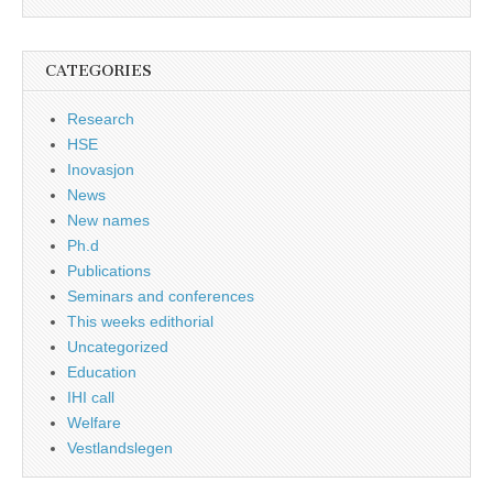
CATEGORIES
Research
HSE
Inovasjon
News
New names
Ph.d
Publications
Seminars and conferences
This weeks edithorial
Uncategorized
Education
IHI call
Welfare
Vestlandslegen