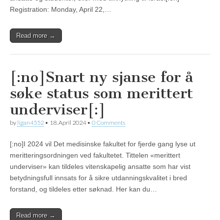
Registration: Monday, April 22,…
Read more →
[:no]Snart ny sjanse for å
søke status som merittert
underviser[:]
by
ligan4552
•
18. April 2024
•
0 Comments
[:no]I 2024 vil Det medisinske fakultet for fjerde gang lyse ut
meritteringsordningen ved fakultetet. Tittelen «merittert
underviser» kan tildeles vitenskapelig ansatte som har vist
betydningsfull innsats for å sikre utdanningskvalitet i bred
forstand, og tildeles etter søknad. Her kan du…
Read more →