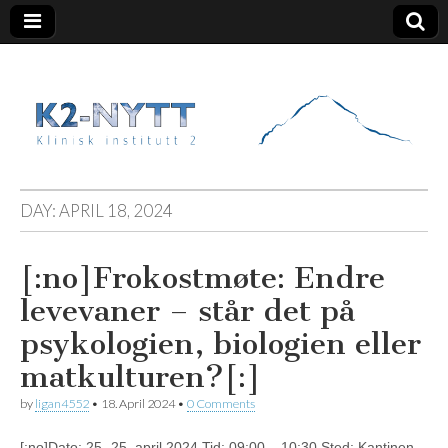
K2 Nytt
DAY:
APRIL 18, 2024
[:no]Frokostmøte: Endre
levevaner – står det på
psykologien, biologien eller
matkulturen?[:]
by
ligan4552
•
18. April 2024
•
0 Comments
[:no]Dato: 25.-25. april 2024 Tid: 09:00 – 10:30 Sted: Kantinen,