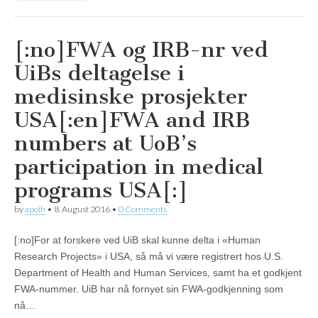
[:no]FWA og IRB-nr ved
UiBs deltagelse i
medisinske prosjekter
USA[:en]FWA and IRB
numbers at UoB’s
participation in medical
programs USA[:]
by
apoih
•
8. August 2016
•
0 Comments
[:no]For at forskere ved UiB skal kunne delta i «Human
Research Projects» i USA, så må vi være registrert hos U.S.
Department of Health and Human Services, samt ha et godkjent
FWA-nummer. UiB har nå fornyet sin FWA-godkjenning som
nå…