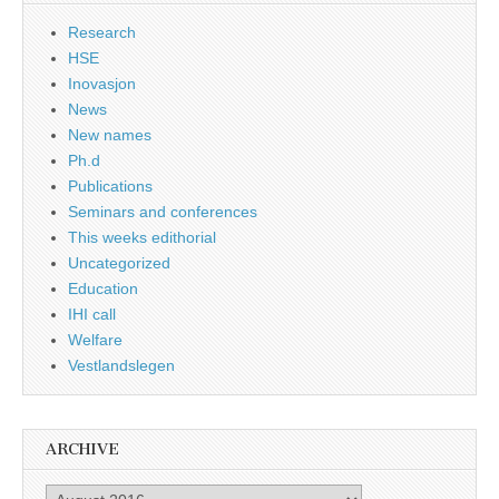
Research
HSE
Inovasjon
News
New names
Ph.d
Publications
Seminars and conferences
This weeks edithorial
Uncategorized
Education
IHI call
Welfare
Vestlandslegen
ARCHIVE
Archive