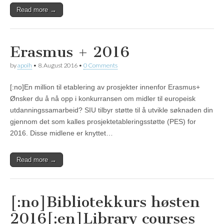
Read more →
Erasmus + 2016
by
apoih
•
8. August 2016
•
0 Comments
[:no]En million til etablering av prosjekter innenfor Erasmus+
Ønsker du å nå opp i konkurransen om midler til europeisk
utdanningssamarbeid? SIU tilbyr støtte til å utvikle søknaden din
gjennom det som kalles prosjektetableringsstøtte (PES) for
2016. Disse midlene er knyttet…
Read more →
[:no]Bibliotekkurs høsten
2016[:en]Library courses