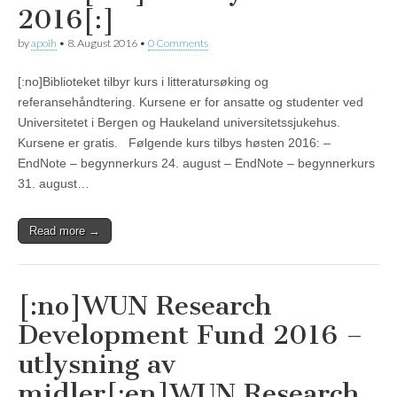
2016[:]
by
apoih
•
8. August 2016
•
0 Comments
[:no]Biblioteket tilbyr kurs i litteratursøking og
referansehåndtering. Kursene er for ansatte og studenter ved
Universitetet i Bergen og Haukeland universitetssjukehus.
Kursene er gratis. Følgende kurs tilbys høsten 2016: –
EndNote – begynnerkurs 24. august – EndNote – begynnerkurs
31. august…
Read more →
[:no]WUN Research
Development Fund 2016 –
utlysning av
midler[:en]WUN Research