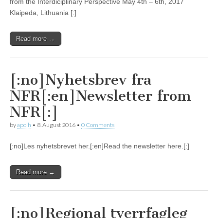
from the Interdiciplinary Perspective May 4th – 6th, 2017
Klaipeda, Lithuania [:]
Read more →
[:no]Nyhetsbrev fra
NFR[:en]Newsletter from
NFR[:]
by
apoih
•
8. August 2016
•
0 Comments
[:no]Les nyhetsbrevet her.[:en]Read the newsletter here.[:]
Read more →
[:no]Regional tverrfagleg