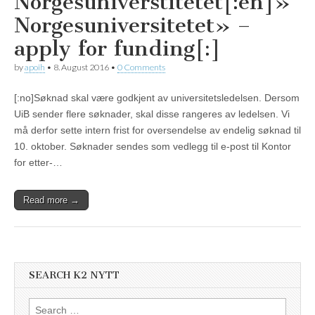
Norgesuniverstitetet[:en]»
Norgesuniversitetet» –
apply for funding[:]
by
apoih
•
8. August 2016
•
0 Comments
[:no]Søknad skal være godkjent av universitetsledelsen. Dersom
UiB sender flere søknader, skal disse rangeres av ledelsen. Vi
må derfor sette intern frist for oversendelse av endelig søknad til
10. oktober. Søknader sendes som vedlegg til e-post til Kontor
for etter-…
Read more →
SEARCH K2 NYTT
Search