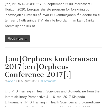
[:no]MERK DATOENE: 7.-8. september Er du interessert i
Horizon 2020, Europas største program for forskning og
innovasjon? Lurer du på hvor EU kommisjonen får ideene fra til
temaer på utlysninger? Vil du vite hvordan man kan påvirke
Kommisjonen slik at…
Read more →
[:no]Orpheus konferansen
2017[:en]Orpheus
Conference 2017[:]
by
apoih
•
8. August 2016
•
0 Comments
[:no]PhD Training in Health Sciences and Biomedicine from the
Interdiciplinary Perspective 4. – 6. mai 2017 Klaipeda,
Lithuania[:en]PhD Training in Health Sciences and Biomedicine