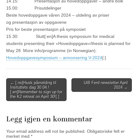
14.15: Presentasjon av hovedoppgaver – andre bolk
15.00: Prisutdelinger
Beste hovedoppgave våren 2024 – utdeling av priser
og presentasjon av oppgavene
Pris for beste presentasjon på symposiet
15.30: Slutt[:en]A thesis symposium for medical
students presenting their «Hovedoppgave»/thesis is planned for
May 28. More info/programme (in Norwegian):
Hovedoppgavesymposium – annonsering V-2024
[:]
Post
← [:no]Husk påmelding til
UiB Ferd newsletter April
Insituttets dag 30.04.!
2024 →
navigation
[:en]Remember to sign up for
the K2 retreat on April 30![:]
Legg igjen en kommentar
Your email address will not be published.
Obligatoriske felt er
merket med
*