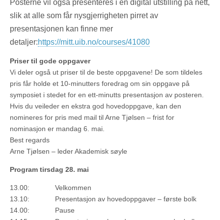
Posterne vil også presenteres i en digital utstilling på nett,
slik at alle som får nysgjerrigheten pirret av
presentasjonen kan finne mer
detaljer:
https://mitt.uib.no/courses/41080
Priser til gode oppgaver
Vi deler også ut priser til de beste oppgavene! De som tildeles
pris får holde et 10‑minutters foredrag om sin oppgave på
symposiet i stedet for en ett-minutts presentasjon av posteren.
Hvis du veileder en ekstra god hovedoppgave, kan den
nomineres for pris med mail til Arne Tjølsen – frist for
nominasjon er mandag 6. mai.
Best regards
Arne Tjølsen – leder Akademisk søyle
Program tirsdag 28. mai
13.00: Velkommen
13.10: Presentasjon av hovedoppgaver – første bolk
14.00: Pause