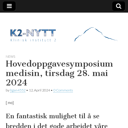
K2 Nytt
NEWS
Hovedoppgavesymposium
medisin, tirsdag 28. mai
2024
by
ligan4552
•
12. April 2024
•
0 Comments
[:no]
En fantastisk mulighet til å se
bredden i det gode arbeidet våre