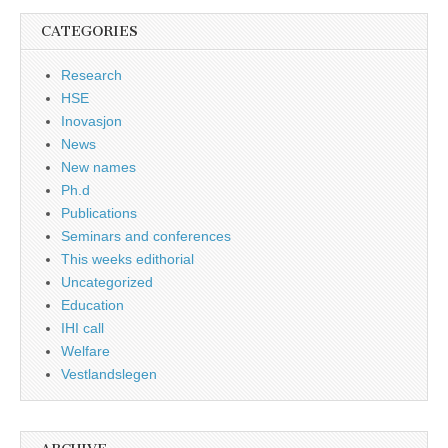
CATEGORIES
Research
HSE
Inovasjon
News
New names
Ph.d
Publications
Seminars and conferences
This weeks edithorial
Uncategorized
Education
IHI call
Welfare
Vestlandslegen