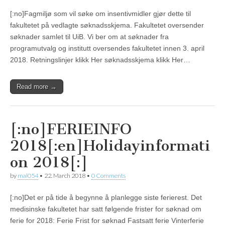
[:no]Fagmiljø som vil søke om insentivmidler gjør dette til
fakultetet på vedlagte søknadsskjema. Fakultetet oversender
søknader samlet til UiB. Vi ber om at søknader fra
programutvalg og institutt oversendes fakultetet innen 3. april
2018. Retningslinjer klikk Her søknadsskjema klikk Her…
Read more →
[:no]FERIEINFO
2018[:en]Holidayinformati
on 2018[:]
by
mal054
•
22. March 2018
•
0 Comments
[:no]Det er på tide å begynne å planlegge siste ferierest. Det
medisinske fakultetet har satt følgende frister for søknad om
ferie for 2018: Ferie Frist for søknad Fastsatt ferie Vinterferie