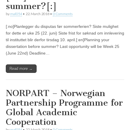
summer?[:]
by
mal054
•
22. March 2018
•
0 Comments
[:no]Planlegger du disputas før sommerferien? Siste mulighet
for dette er uke 25 (22. juni) Siste frist for søknad om innlevering
til instituttet blir derfor tirsdag 10. april.[:en]Planning your
dissertation before summer? Last opportunity will be Week 25
(June 22nd) Deadline…
Read more →
NORPART – Norwegian
Partnership Programme for
Global Academic
Cooperation
by
mal054
•
22. March 2018
•
0 Comments