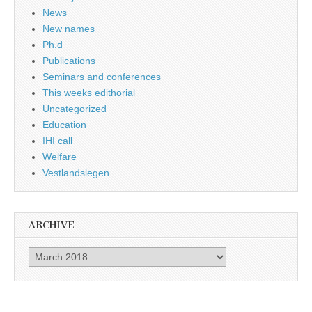
News
New names
Ph.d
Publications
Seminars and conferences
This weeks edithorial
Uncategorized
Education
IHI call
Welfare
Vestlandslegen
ARCHIVE
Archive