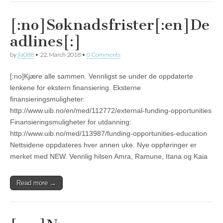
[:no]Søknadsfrister[:en]De
adlines[:]
by
jla088
•
22. March 2018
•
0 Comments
[:no]Kjære alle sammen. Vennligst se under de oppdaterte
lenkene for ekstern finansiering. Eksterne
finansieringsmuligheter:
http://www.uib.no/en/med/112772/external-funding-opportunities
Finansieringsmuligheter for utdanning:
http://www.uib.no/med/113987/funding-opportunities-education
Nettsidene oppdateres hver annen uke. Nye oppføringer er
merket med NEW. Vennlig hilsen Amra, Ramune, Itana og Kaia
Read more →