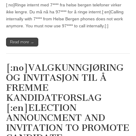
[:no]Ringe internt med 7**** fra helse bergen telefoner virker
ikke lengre. Du må nå ha 97**** for å ringe internt.[:en]Calling
internally with 7**** from Helse Bergen phones does not work
anymore. You must now use 97**** to call internally.[:]
Read more →
[:no]VALGKUNNGJØRING
OG INVITASJON TIL Å
FREMME
KANDIDATFORSLAG
[:en]ELECTION
ANNOUNCMENT AND
INVITATION TO PROMOTE