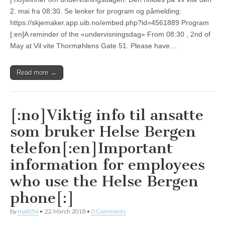
2. mai fra 08:30. Se lenker for program og påmelding:
https://skjemaker.app.uib.no/embed.php?id=4561889 Program
[:en]A reminder of the «undervisningsdag» From 08:30 , 2nd of
May at Vil vite Thormøhlens Gate 51. Please have…
Read more →
[:no]Viktig info til ansatte
som bruker Helse Bergen
telefon[:en]Important
information for employees
who use the Helse Bergen
phone[:]
by
mal054
•
22. March 2018
•
0 Comments