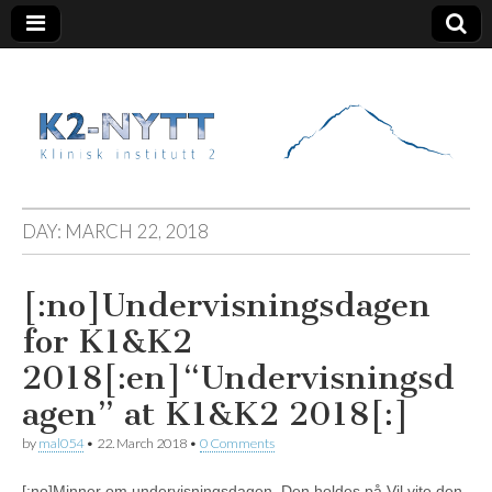
K2 Nytt
DAY:
MARCH 22, 2018
[:no]Undervisningsdagen
for K1&K2
2018[:en]“Undervisningsd
agen” at K1&K2 2018[:]
by
mal054
•
22. March 2018
•
0 Comments
[:no]Minner om undervisningsdagen. Den holdes på Vil vite den