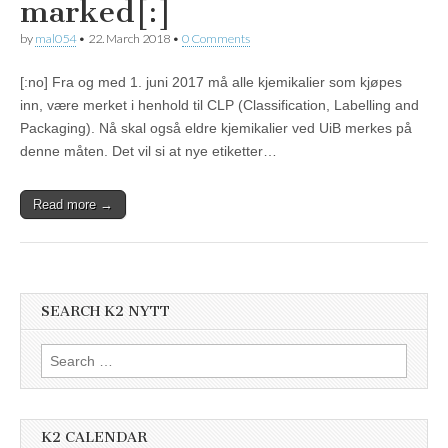
marked[:]
by
mal054
•
22. March 2018
•
0 Comments
[:no] Fra og med 1. juni 2017 må alle kjemikalier som kjøpes
inn, være merket i henhold til CLP (Classification, Labelling and
Packaging). Nå skal også eldre kjemikalier ved UiB merkes på
denne måten. Det vil si at nye etiketter…
Read more →
SEARCH K2 NYTT
Search
for:
K2 CALENDAR