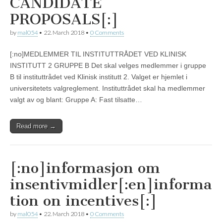
CANDIDATE
PROPOSALS[:]
by
mal054
•
22. March 2018
•
0 Comments
[:no]MEDLEMMER TIL INSTITUTTRÅDET VED KLINISK
INSTITUTT 2 GRUPPE B Det skal velges medlemmer i gruppe
B til instituttrådet ved Klinisk institutt 2. Valget er hjemlet i
universitetets valgreglement. Instituttrådet skal ha medlemmer
valgt av og blant: Gruppe A: Fast tilsatte…
Read more →
[:no]informasjon om
insentivmidler[:en]informa
tion on incentives[:]
by
mal054
•
22. March 2018
•
0 Comments