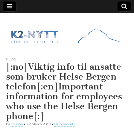
K2 Nytt
NEWS
[:no]Viktig info til ansatte
som bruker Helse Bergen
telefon[:en]Important
information for employees
who use the Helse Bergen
phone[:]
by
mal054
•
22. March 2018
•
0 Comments