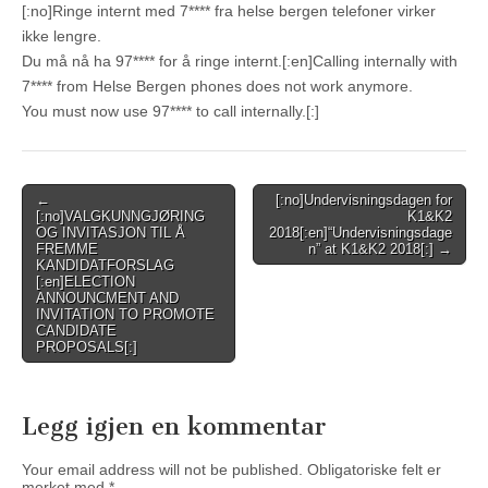
[:no]Ringe internt med 7**** fra helse bergen telefoner virker
ikke lengre.
Du må nå ha 97**** for å ringe internt.[:en]Calling internally with
7**** from Helse Bergen phones does not work anymore.
You must now use 97**** to call internally.[:]
Post
←
[:no]Undervisningsdagen for
[:no]VALGKUNNGJØRING
K1&K2
navigation
OG INVITASJON TIL Å
2018[:en]“Undervisningsdage
FREMME
n” at K1&K2 2018[:] →
KANDIDATFORSLAG
[:en]ELECTION
ANNOUNCMENT AND
INVITATION TO PROMOTE
CANDIDATE
PROPOSALS[:]
Legg igjen en kommentar
Your email address will not be published.
Obligatoriske felt er
merket med
*