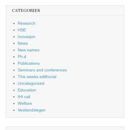
CATEGORIES
Research
HSE
Inovasjon
News
New names
Ph.d
Publications
Seminars and conferences
This weeks edithorial
Uncategorized
Education
IHI call
Welfare
Vestlandslegen