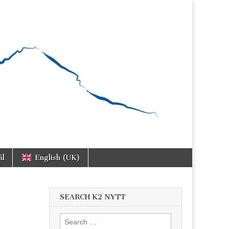
ål
English (UK)
SEARCH K2 NYTT
Search