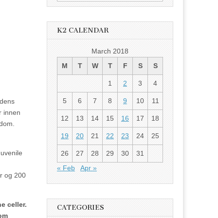
for:
K2 CALENDAR
March 2018
M
T
W
T
F
S
S
1
2
3
4
5
6
7
8
9
10
11
rdens
r innen
12
13
14
15
16
17
18
kdom.
19
20
21
22
23
24
25
Juvenile
26
27
28
29
30
31
« Feb
Apr »
er og 200
e celler.
CATEGORIES
som