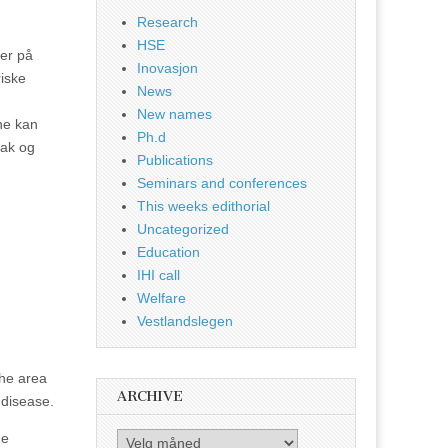
Research
HSE
aer på
Inovasjon
riske
News
New names
ene kan
Ph.d
tak og
Publications
Seminars and conferences
This weeks edithorial
Uncategorized
Education
IHI call
Welfare
Vestlandslegen
the area
ARCHIVE
 disease.
he
Archive