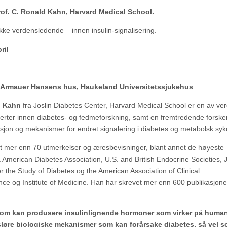
of. C. Ronald Kahn, Harvard Medical School.
ke verdensledende – innen insulin-signalisering.
ril
 Armauer Hansens hus, Haukeland Universitetssjukehus
d Kahn
fra Joslin Diabetes Center, Harvard Medical School er en av ve
erter innen diabetes- og fedmeforskning, samt en fremtredende forske
ksjon og mekanismer for endret signalering i diabetes og metabolsk sy
tt mer enn 70 utmerkelser og æresbevisninger, blant annet de høyeste
American Diabetes Association, U.S. and British Endocrine Societies, 
the Study of Diabetes og the American Association of Clinical
ence og Institute of Medicine. Han har skrevet mer enn 600 publikasjon
us som kan produsere insulinlignende hormoner som virker på human
sløre biologiske mekanismer som kan forårsake diabetes, så vel 