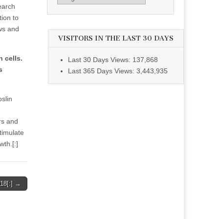
earch
tion to
ews and
VISITORS IN THE LAST 30 DAYS
n cells.
Last 30 Days Views:
137,868
s
Last 365 Days Views:
3,443,935
slin
rs and
stimulate
th.[:]
18[:] →