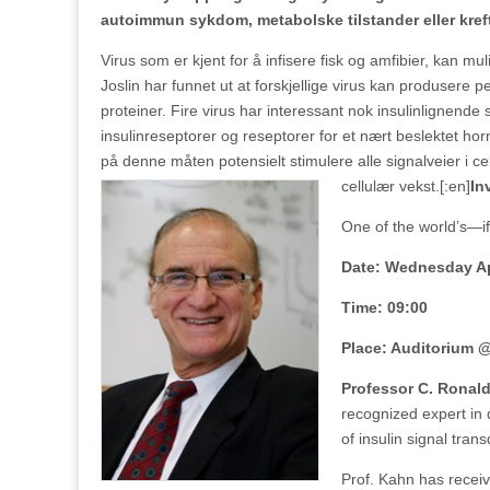
autoimmun sykdom, metabolske tilstander eller kref
Virus som er kjent for å infisere fisk og amfibier, kan m
Joslin har funnet ut at forskjellige virus kan produsere 
proteiner. Fire virus har interessant nok insulinlignende
insulinreseptorer og reseptorer for et nært beslektet ho
på denne måten potensielt stimulere alle signalveier i c
cellulær vekst.[:en]
In
One of the world’s—if
Date: Wednesday Ap
Time: 09:00
Place:
Auditorium @
Professor C. Ronal
recognized expert in 
of insulin signal tra
Prof. Kahn has recei