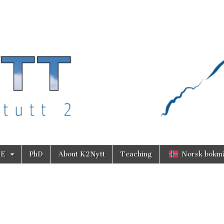
SE
PhD
About K2Nytt
Teaching
Norsk bokm