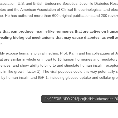
ociation, U.S. and British Endocrine Societies, Juvenile Diabetes Res
es and the American Association of Clinical Endocrinologists, and elec
ine. He has authored more than 600 original publications and 200 revi
es that can produce insulin-like hormones that are active on huma
evealing biological mechanisms that may cause diabetes, as well a
r.
bly expose humans to viral insulins. Prof. Kahn and his colleagues at Jo
at are similar in whole or in part to 16 human hormones and regulatory
quences, and show ability to bind to and stimulate human insulin recepto
lin-like growth factor 1). The viral peptides could this way potentially 
ed by human insulin and IGF-1, including glucose uptake and cellular grow
[:no]FERIEINFO 2018[:en]Holidayinformation 20