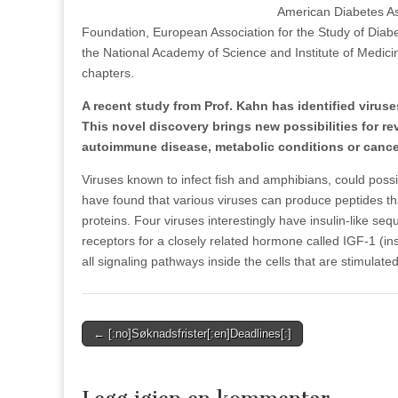
American Diabetes Ass
Foundation, European Association for the Study of Diabet
the National Academy of Science and Institute of Medic
chapters.
A recent study from Prof. Kahn has identified virus
This novel discovery brings new possibilities for r
autoimmune disease, metabolic conditions or cance
Viruses known to infect fish and amphibians, could possi
have found that various viruses can produce peptides th
proteins. Four viruses interestingly have insulin-like se
receptors for a closely related hormone called IGF-1 (insu
all signaling pathways inside the cells that are stimulat
Post
← [:no]Søknadsfrister[:en]Deadlines[:]
navigation