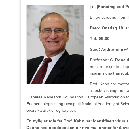
[:no]
Foredrag ved Pr
En av verdens – om ik
Dato: Onsdag 18. ap
Tid: 09:00
Sted: Auditorium @
Professor C. Ronal
mest anerkjente eksp
insulin signaltransdu
Prof. Kahn har motta
æresbevisningene fra 
Diabetes Research Foundation, European Association for 
Endocrinologists, og utvalgt til National Academy of Sci
oversiktsartikler og kapitler.
En nylig studie fra Prof. Kahn har identifisert vir
Denne nye oppdagelsen gir nye muligheter for å av