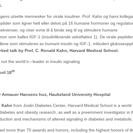
t.
uligens utsette mennesker for virale insuliner. Prof. Kahn og hans kolleg
peptider som ligner helt eller delvis på 16 humane hormoner og regulato
 sekvenser, og viser evne til å binde seg til og stimulere humane
rmon som kalles IGF-1 (insulinliknende vekstfaktor 1). De virale peptid
ellene som stimuleres av humant insulin og IGF-1, inkludert glukoseopp
vited talk by Prof. C. Ronald Kahn, Harvard Medical School.
 not the world’s—leader in insulin signaling.
th
ril 18
 Armauer Hansens hus, Haukeland University Hospital
d Kahn
from Joslin Diabetes Center, Harvard Medical School is a world
diabetes and obesity research, as well as a preeminent investigator in 
nsduction and mechanisms of altered signaling in diabetes and metabolic
ved more than 70 awards and honors, including the highest honors of t