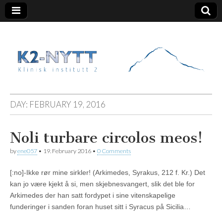
K2 Nytt
DAY:
FEBRUARY 19, 2016
Noli turbare circolos meos!
by
ene057
•
19. February 2016
•
0 Comments
[:no]-Ikke rør mine sirkler! (Arkimedes, Syrakus, 212 f. Kr.) Det
kan jo være kjekt å si, men skjebnesvangert, slik det ble for
Arkimedes der han satt fordypet i sine vitenskapelige
funderinger i sanden foran huset sitt i Syracus på Sicilia…