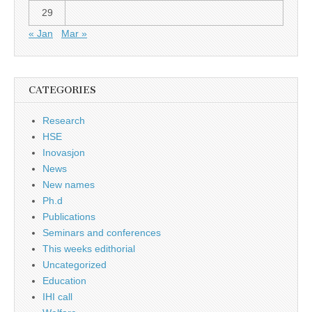
29
« Jan
Mar »
CATEGORIES
Research
HSE
Inovasjon
News
New names
Ph.d
Publications
Seminars and conferences
This weeks edithorial
Uncategorized
Education
IHI call