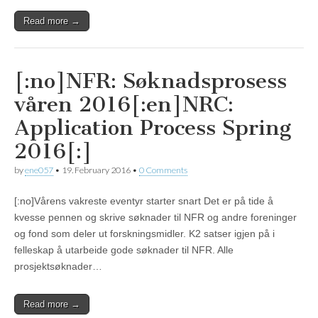
Read more →
[:no]NFR: Søknadsprosess
våren 2016[:en]NRC:
Application Process Spring
2016[:]
by
ene057
•
19. February 2016
•
0 Comments
[:no]Vårens vakreste eventyr starter snart Det er på tide å
kvesse pennen og skrive søknader til NFR og andre foreninger
og fond som deler ut forskningsmidler. K2 satser igjen på i
felleskap å utarbeide gode søknader til NFR. Alle
prosjektsøknader…
Read more →