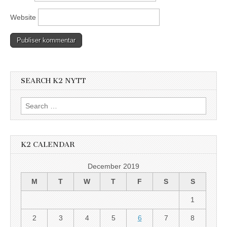
Website
SEARCH K2 NYTT
Search
for:
K2 CALENDAR
December 2019
M
T
W
T
F
S
S
1
2
3
4
5
6
7
8