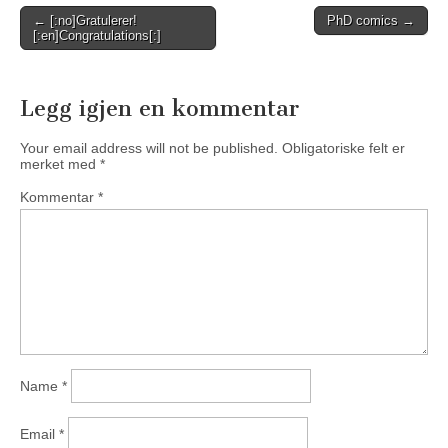
Post
← [:no]Gratulerer!
PhD comics →
[:en]Congratulations[:]
navigation
Legg igjen en kommentar
Your email address will not be published.
Obligatoriske felt er
merket med
*
Kommentar
*
Name
*
Email
*