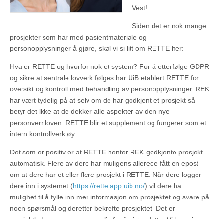
Vest!
Siden det er nok mange
prosjekter som har med pasientmateriale og
personopplysninger å gjøre, skal vi si litt om RETTE her:
Hva er RETTE og hvorfor nok et system? For å etterfølge GDPR
og sikre at sentrale lovverk følges har UiB etablert RETTE for
oversikt og kontroll med behandling av personopplysninger. REK
har vært tydelig på at selv om de har godkjent et prosjekt så
betyr det ikke at de dekker alle aspekter av den nye
personvernloven. RETTE blir et supplement og fungerer som et
intern kontrollverktøy.
Det som er positiv er at RETTE henter REK-godkjente prosjekt
automatisk. Flere av dere har muligens allerede fått en epost
om at dere har et eller flere prosjekt i RETTE. Når dere logger
dere inn i systemet (
https://rette.app.uib.no/
) vil dere ha
mulighet til å fylle inn mer informasjon om prosjektet og svare på
noen spørsmål og deretter bekrefte prosjektet. Det er