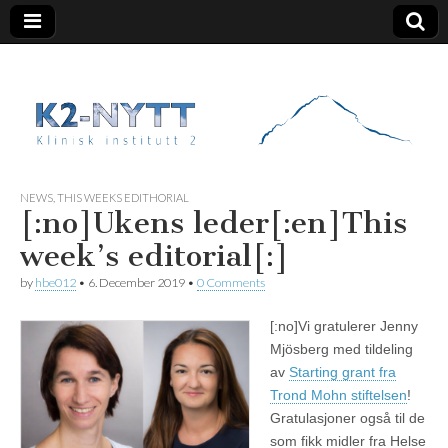
K2 Nytt
NEWS
,
THIS WEEKS EDITHORIAL
[:no]Ukens leder[:en]This
week’s editorial[:]
by
hbe012
•
6. December 2019
•
0 Comments
[:no]
Vi gratulerer Jenny
Mjösberg med tildeling
av
Starting grant fra
Trond Mohn stiftelsen
!
Gratulasjoner også til de
som fikk midler fra Helse