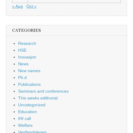
« Aug
Oct »
CATEGORIES
Research
HSE
Inovasjon
News
New names
Ph.d
Publications
Seminars and conferences
This weeks edithorial
Uncategorized
Education
IHI call
Welfare
Vestlandslegen