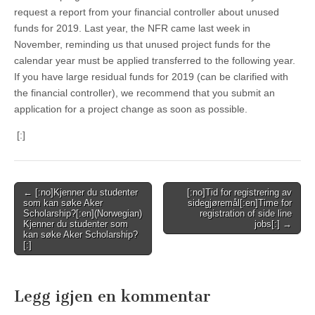
request a report from your financial controller about unused
funds for 2019. Last year, the NFR came last week in
November, reminding us that unused project funds for the
calendar year must be applied transferred to the following year.
If you have large residual funds for 2019 (can be clarified with
the financial controller), we recommend that you submit an
application for a project change as soon as possible.
[:]
Post
← [:no]Kjenner du studenter
[:no]Tid for registrering av
som kan søke Aker
sidegjøremål[:en]Time for
navigation
Scholarship?[:en](Norwegian)
registration of side line
Kjenner du studenter som
jobs[:] →
kan søke Aker Scholarship?
[:]
Legg igjen en kommentar