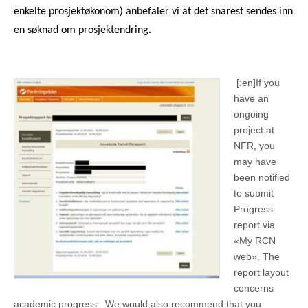
enkelte prosjektøkonom)
anbefaler vi at det snarest sendes inn
en søknad om prosjektendring.
[:en]
If you
have an
ongoing
project at
NFR, you
may have
been notified
to submit
Progress
report via
«My RCN
web». The
report layout
concerns
academic progress. We would also recommend that you