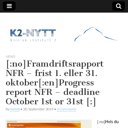
K2 Nytt
NEWS
[:no]Framdriftsrapport
NFR – frist 1. eller 31.
oktober[:en]Progress
report NFR – deadline
October 1st or 31st [:]
by
tlo068
•
20. September 2019
•
0 Comments
[:no]
Hvis du