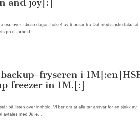
n and joy[:]
de oss over i disse dager: hele 4 av 6 priser fra Det medisinske fakultet g
rets ph.d.-arbeid…
 backup-fryseren i 1M[:en]HS
p freezer in 1M.[:]
står på listen over innhold. Vi ber om at alle tar ansvar for en sjekk av
al avtales med Julie…