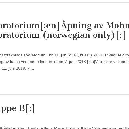
oratorium[:en]Åpning av Moh
oratorium (norwegian only)[:]
forskningslaboratorium Tid: 11. juni 2018, kl 11:30-15.00 Sted: Audit
 av lunsj) via denne lenken innen 7. juni 2018.[:en]Vi ønsker velkomm
 11. juni 2018, kl…
uppe B[:]
stituttrådet er klart. Fast medlem: Marie Holm Solheim Varamedlemmer: K