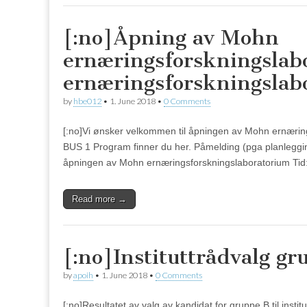
[:no]Åpning av Mohn
ernæringsforskningslab
ernæringsforskningslab
by
hbe012
•
1. June 2018
•
0 Comments
[:no]Vi ønsker velkommen til åpningen av Mohn ernærings
BUS 1 Program finner du her. Påmelding (pga planlegging
åpningen av Mohn ernæringsforskningslaboratorium Tid:
Read more →
[:no]Instituttrådvalg gr
by
apoih
•
1. June 2018
•
0 Comments
[:no]Resultatet av valg av kandidat for gruppe B til in