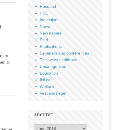
Research
HSE
Inovasjon
n
News
New names
Ph.d
Publications
Seminars and conferences
orium
This weeks edithorial
en til
Uncategorized
Education
IHI call
Welfare
Vestlandslegen
ARCHIVE
Archive
arianne