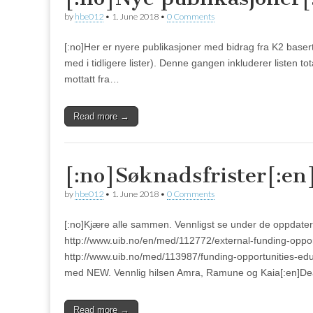
by
hbe012
•
1. June 2018
•
0 Comments
[:no]Her er nyere publikasjoner med bidrag fra K2 basert
med i tidligere lister). Denne gangen inkluderer listen 
mottatt fra…
Read more →
[:no]Søknadsfrister[:en
by
hbe012
•
1. June 2018
•
0 Comments
[:no]Kjære alle sammen. Vennligst se under de oppdatert
http://www.uib.no/en/med/112772/external-funding-opport
http://www.uib.no/med/113987/funding-opportunities-ed
med NEW. Vennlig hilsen Amra, Ramune og Kaia[:en]Dea
Read more →