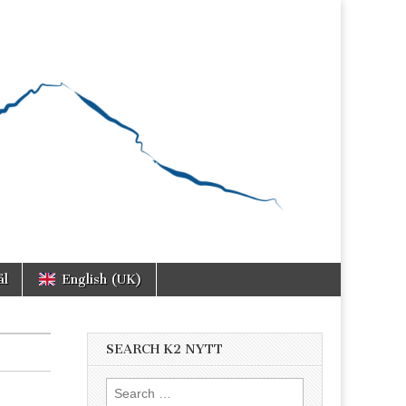
ål
English (UK)
SEARCH K2 NYTT
Search