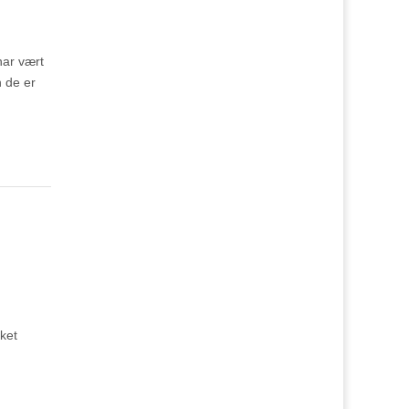
har vært
n de er
ket