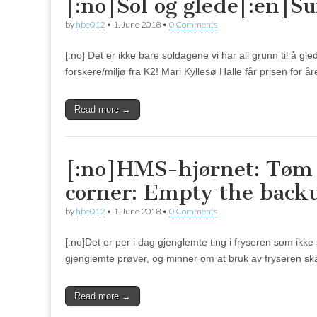
[:no]Sol og glede[:en]Su
by
hbe012
•
1. June 2018
•
0 Comments
[:no] Det er ikke bare soldagene vi har all grunn til å gle
forskere/miljø fra K2! Mari Kyllesø Halle får prisen for å
Read more →
[:no]HMS-hjørnet: Tøm
corner: Empty the backu
by
hbe012
•
1. June 2018
•
0 Comments
[:no]Det er per i dag gjenglemte ting i fryseren som ikke 
gjenglemte prøver, og minner om at bruk av fryseren sk
Read more →