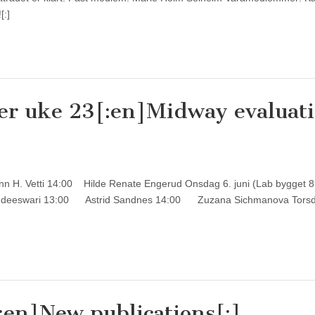
[:]
ger uke 23[:en]Midway evaluat
unn H. Vetti 14:00 Hilde Renate Engerud Onsdag 6. juni (Lab bygget 8
eeswari 13:00 Astrid Sandnes 14:00 Zuzana Sichmanova Torsd
:en]New publications[:]