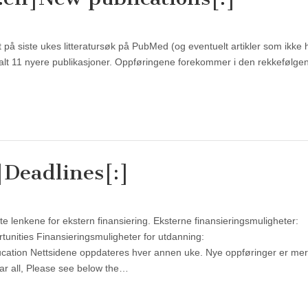
 på siste ukes litteratursøk på PubMed (og eventuelt artikler som ikke 
totalt 11 nyere publikasjoner. Oppføringene forekommer i den rekkefølge
]Deadlines[:]
e lenkene for ekstern finansiering. Eksterne finansieringsmuligheter:
unities Finansieringsmuligheter for utdanning:
ucation Nettsidene oppdateres hver annen uke. Nye oppføringer er mer
r all, Please see below the…