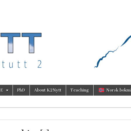
SE
PhD
About K2Nytt
Teaching
Norsk bokm