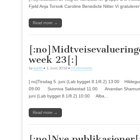
Fjeld Anja Torsvik Caroline Benedicte Nitter Vi gratulerer!
Read more →
[:no]Midtveisevaluerin
week 23[:]
by
apoih
•
1. June 2018
•
0 Comments
[:no]Tirsdag 5. juni (Lab bygget 8.1/8.2) 13:00 Hildeg
09:00 Sunniva Sakkestad 11:00 Anandan Shamund
juni (Lab bygget 8.1/8.2) 10:00 Alba…
Read more →
[:no]Nye publikasjoner[