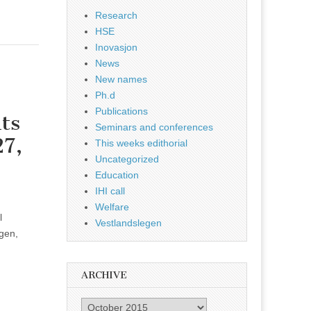
Research
HSE
Inovasjon
News
New names
Ph.d
Publications
ts
Seminars and conferences
27,
This weeks edithorial
Uncategorized
Education
IHI call
Welfare
l
Vestlandslegen
rgen,
ARCHIVE
Archive