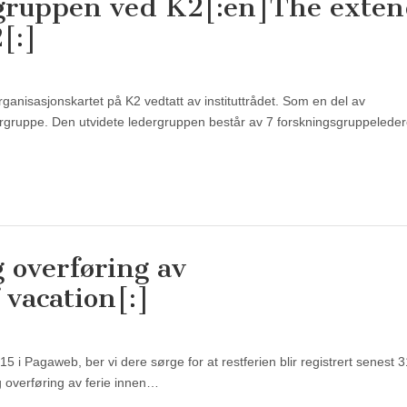
rgruppen ved K2[:en]The exte
[:]
organisasjonskartet på K2 vedtatt av instituttrådet. Som en del av
ergruppe. Den utvidete ledergruppen består av 7 forskningsgruppelede
g overføring av
 vacation[:]
15 i Pagaweb, ber vi dere sørge for at restferien blir registrert senest 3
 overføring av ferie innen…