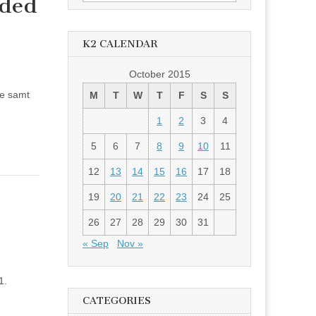
nded
for:
K2 CALENDAR
October 2015
re samt
M
T
W
T
F
S
S
1
2
3
4
5
6
7
8
9
10
11
12
13
14
15
16
17
18
19
20
21
22
23
24
25
26
27
28
29
30
31
« Sep
Nov »
1.
CATEGORIES