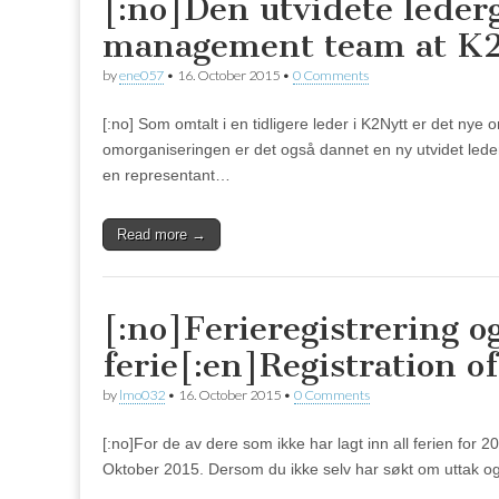
[:no]Den utvidete lede
management team at K2
by
ene057
•
16. October 2015
•
0 Comments
[:no] Som omtalt i en tidligere leder i K2Nytt er det nye 
omorganiseringen er det også dannet en ny utvidet led
en representant…
Read more →
[:no]Ferieregistrering o
ferie[:en]Registration of
by
lmo032
•
16. October 2015
•
0 Comments
[:no]For de av dere som ikke har lagt inn all ferien for 20
Oktober 2015. Dersom du ikke selv har søkt om uttak og