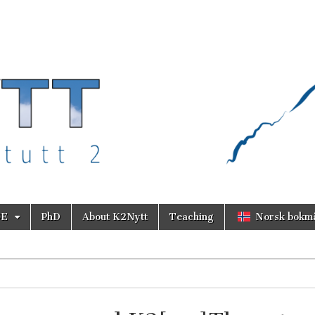
SE
PhD
About K2Nytt
Teaching
Norsk bokm