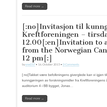
Read more →
[:no]Invitasjon til kunn
Kreftforeningen – tirsda
12.00[:en]Invitation to
from the Norwegian Can
12 pm[:]
by
ene057
•
16. October 2015
•
0 Comments
[:no]Takket være befolkningens giverglede kan vi igjen tild
kunngjøringen av forskningsmidler fra Kreftforeningens å
auditorium 4 i BB bygget, Jonas…
Read more →