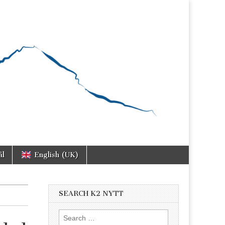
ål
English (UK)
SEARCH K2 NYTT
Search