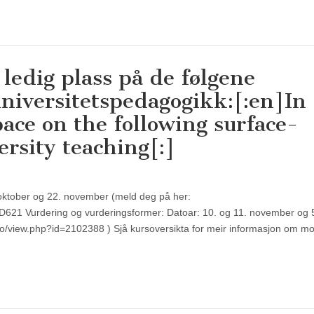
ledig plass på de følgene
niversitetspedagogikk:[:en]In
ace on the following surface-
rsity teaching[:]
oktober og 22. november (meld deg på her:
D621 Vurdering og vurderingsformer: Datoar: 10. og 11. november og 
no/view.php?id=2102388 ) Sjå kursoversikta for meir informasjon om m