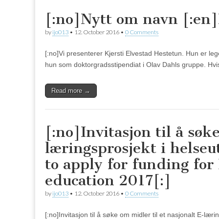
[:no]Nytt om navn [:en
by
ijo013
•
12. October 2016
•
0 Comments
[:no]Vi presenterer Kjersti Elvestad Hestetun. Hun er l
hun som doktorgradsstipendiat i Olav Dahls gruppe. Hvis
Read more →
[:no]Invitasjon til å søk
læringsprosjekt i helseu
to apply for funding for
education 2017[:]
by
ijo013
•
12. October 2016
•
0 Comments
[:no]Invitasjon til å søke om midler til et nasjonalt E-l