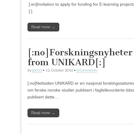
[:en]Invitation to apply for funding for E-learning pro
[:]
Read more →
[:no]Forskningsnyhete
from UNIKARD[:]
by
ijo013
•
12. October 2016
•
0 Comments
[:no]Nettsiden UNIKARD er en nasjonal forskingssatsnin
om ferske norske studier publisert i fagfellevurderte ti
publisert dette…
Read more →