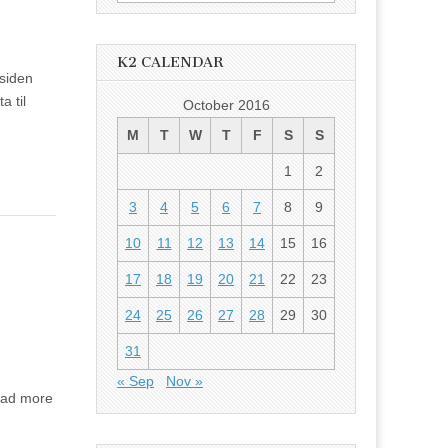
for:
K2 CALENDAR
 siden
a til
October 2016
M
T
W
T
F
S
S
1
2
3
4
5
6
7
8
9
10
11
12
13
14
15
16
17
18
19
20
21
22
23
24
25
26
27
28
29
30
31
« Sep
Nov »
ead more