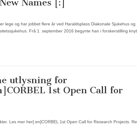
]New Names [:]
er lege og har jobbet flere år ved Haraldsplass Diakonale Sjukehus og
etssjukehus. Frå 1. september 2016 begynte han i forskerstilling knytt
e utlysning for
n]CORBEL 1st Open Call for
ekter. Les mer her[:en]CORBEL 1st Open Call for Research Projects. R