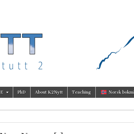
SE
PhD
About K2Nytt
Teaching
Norsk bokm