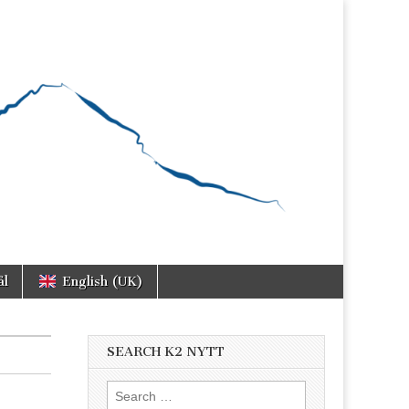
ål
English (UK)
SEARCH K2 NYTT
Search