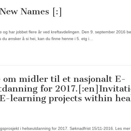
]New Names [:]
ege og har jobbet flere år ved kreftavdelingen. Den 9. september 2016 b
 du ønsker å si hei, kan du finne henne i 5. etg i…
e om midler til et nasjonalt E-
tdanning for 2017.[:en]Invitat
 E-learning projects within hea
æringsprosjekt i helseutdanning for 2017. Søknadfrist 15/11-2016. Les me