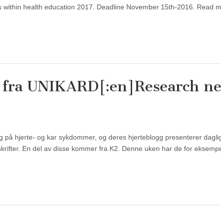
jects within health education 2017. Deadline November 15th-2016. Read 
r fra UNIKARD[:en]Research n
g på hjerte- og kar sykdommer, og deres hjerteblogg presenterer dagli
dsskrifter. En del av disse kommer fra K2. Denne uken har de for eksemp