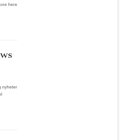
more here
ews
g nyheter
el