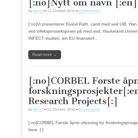
[:no]Nytt om navn [:en
by
ijo013
•
12. October 2016
•
0 Comments
[:no]Vi presenterer Eivind Rath, cand.med ved UiB. Han 
ved infeksjonsseksjonen på med.avd, Haukeland Universit
INFECT-studien, ein EU-finansiert…
Read more →
[:no]CORBEL Første åpn
forskningsprosjekter[:e
Research Projects[:]
by
ijo013
•
12. October 2016
•
0 Comments
[:no]CORBEL Første åpne utlysning for forskningsprosj
here [:]