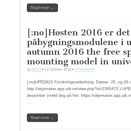
Read more →
[:no]Høsten 2016 er det 
påbygningsmodulene i u
autumn 2016 the free sp
mounting model in unive
by
ijo013
•
12. October 2016
•
0 Comments
[:no]UPED622 Forskningsveiledning: Datoar: 25. og 26.
http://skjemaker.app.uib.no/view.php?id=2365473 ) UPE
desember (meld deg på her: https://skjemaker.app.uib.
…
Read more →