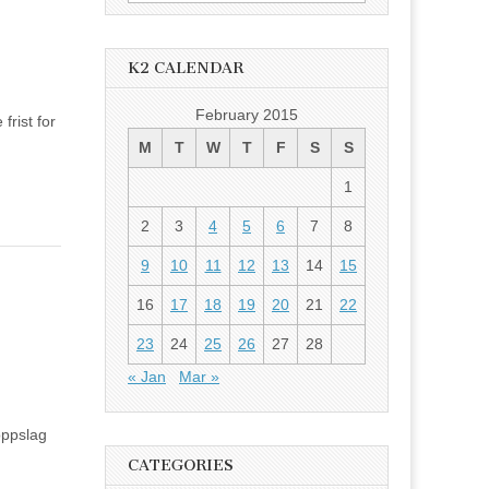
for:
K2 CALENDAR
February 2015
frist for
M
T
W
T
F
S
S
1
2
3
4
5
6
7
8
9
10
11
12
13
14
15
16
17
18
19
20
21
22
23
24
25
26
27
28
« Jan
Mar »
oppslag
CATEGORIES