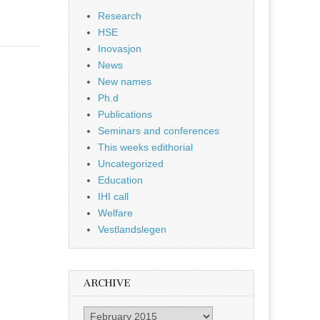
Research
HSE
Inovasjon
News
New names
Ph.d
Publications
Seminars and conferences
This weeks edithorial
Uncategorized
Education
IHI call
Welfare
Vestlandslegen
ARCHIVE
Archive