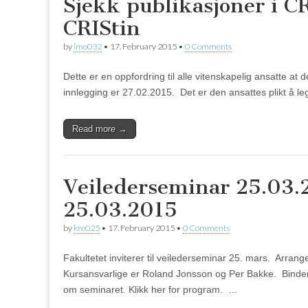
Sjekk publikasjoner i C
CRIStin
by
lmo032
•
17. February 2015
•
0 Comments
Dette er en oppfordring til alle vitenskapelig ansatte at de
innlegging er 27.02.2015. Det er den ansattes plikt å 
Read more →
Veilederseminar 25.03.
25.03.2015
by
kre025
•
17. February 2015
•
0 Comments
Fakultetet inviterer til veilederseminar 25. mars. Arran
Kursansvarlige er Roland Jonsson og Per Bakke. Binden
om seminaret. Klikk her for program. …