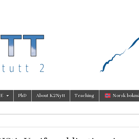
SE
PhD
About K2Nytt
Teaching
Norsk bokm