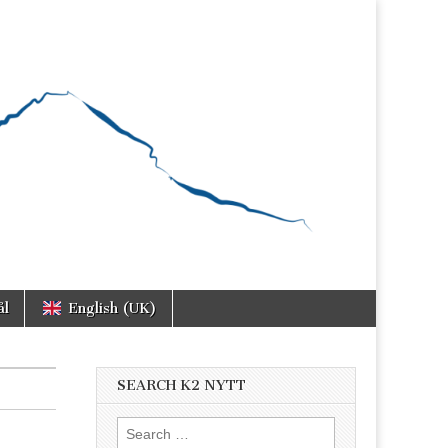
ål
English (UK)
SEARCH K2 NYTT
Search