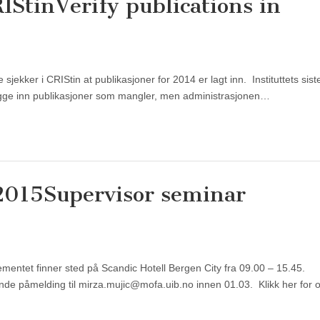
RIStin
Verify publications in
 sjekker i CRIStin at publikasjoner for 2014 er lagt inn. Instituttets siste 
legge inn publikasjoner som mangler, men administrasjonen…
2015
Supervisor seminar
gementet finner sted på Scandic Hotell Bergen City fra 09.00 – 15.45.
de påmelding til mirza.mujic@mofa.uib.no innen 01.03. Klikk her for 