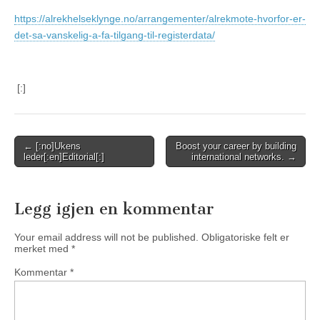
https://alrekhelseklynge.no/arrangementer/alrekmote-hvorfor-er-
det-sa-vanskelig-a-fa-tilgang-til-registerdata/
[:]
Post
← [:no]Ukens
Boost your career by building
leder[:en]Editorial[:]
international networks. →
navigation
Legg igjen en kommentar
Your email address will not be published.
Obligatoriske felt er
merket med
*
Kommentar
*