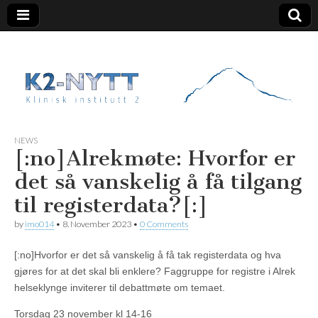
K2 Nytt
NEWS
[:no]Alrekmøte: Hvorfor er
det så vanskelig å få tilgang
til registerdata?[:]
by
imo014
•
8. November 2023
•
0 Comments
[:no]Hvorfor er det så vanskelig å få tak registerdata og hva
gjøres for at det skal bli enklere? Faggruppe for registre i Alrek
helseklynge inviterer til debattmøte om temaet.
Torsdag 23 november kl 14-16