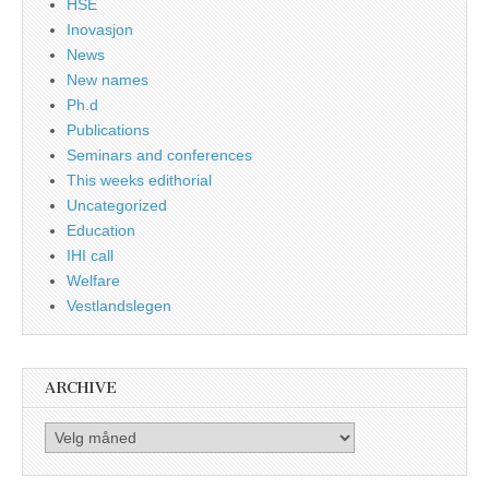
HSE
Inovasjon
News
New names
Ph.d
Publications
Seminars and conferences
This weeks edithorial
Uncategorized
Education
IHI call
Welfare
Vestlandslegen
ARCHIVE
Archive