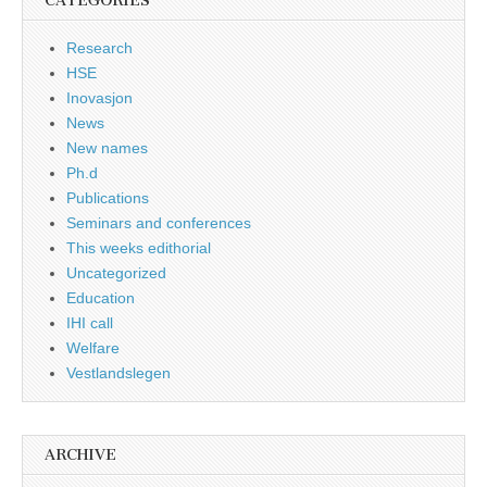
CATEGORIES
Research
HSE
Inovasjon
News
New names
Ph.d
Publications
Seminars and conferences
This weeks edithorial
Uncategorized
Education
IHI call
Welfare
Vestlandslegen
ARCHIVE