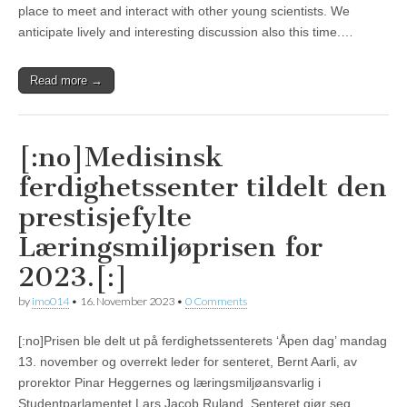
place to meet and interact with other young scientists. We
anticipate lively and interesting discussion also this time.…
Read more →
[:no]Medisinsk
ferdighetssenter tildelt den
prestisjefylte
Læringsmiljøprisen for
2023.[:]
by
imo014
•
16. November 2023
•
0 Comments
[:no]Prisen ble delt ut på ferdighetssenterets ‘Åpen dag’ mandag
13. november og overrekt leder for senteret, Bernt Aarli, av
prorektor Pinar Heggernes og læringsmiljøansvarlig i
Studentparlamentet Lars Jacob Ruland. Senteret gjør seg