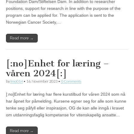
Foundation Dam/Stiftelsen Dam. In addition to researcher
positions, support for research in line with the purpose of the
program can be applied for. The application is sent to the
Norwegian Cancer Society,…
Read more →
[:no]Enhet for læring –
våren 2024[:]
by
imo014
•
16. November 2023
•
0 Comments
[:no]Enhet for læring har flere kurstilbud for våren 2024 som nå
har åpnet for påmelding. Kursene egner seg for alle som kunne
tenke seg påfyll eller inspirasjon, OG de kan alle inngå i kravet
om utdanningsfaglig kompetanse for vitenskapelig ansatte…
Read more →