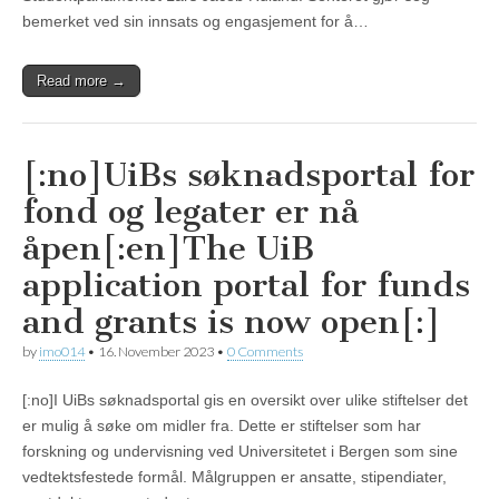
bemerket ved sin innsats og engasjement for å…
Read more →
[:no]UiBs søknadsportal for
fond og legater er nå
åpen[:en]The UiB
application portal for funds
and grants is now open[:]
by
imo014
•
16. November 2023
•
0 Comments
[:no]I UiBs søknadsportal gis en oversikt over ulike stiftelser det
er mulig å søke om midler fra. Dette er stiftelser som har
forskning og undervisning ved Universitetet i Bergen som sine
vedtektsfestede formål. Målgruppen er ansatte, stipendiater,