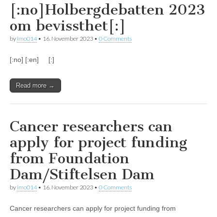
[:no]Holbergdebatten 2023
om bevissthet[:]
by
imo014
•
16. November 2023
•
0 Comments
[:no] [:en] [:]
Read more →
Cancer researchers can
apply for project funding
from Foundation
Dam/Stiftelsen Dam
by
imo014
•
16. November 2023
•
0 Comments
Cancer researchers can apply for project funding from