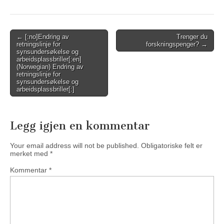
Post
← [:no]Endring av
Trenger du
retningslinje for
forskningspenger? →
navigation
synsundersøkelse og
arbeidsplassbriller[:en]
(Norwegian) Endring av
retningslinje for
synsundersøkelse og
arbeidsplassbriller[:]
Legg igjen en kommentar
Your email address will not be published.
Obligatoriske felt er
merket med
*
Kommentar
*