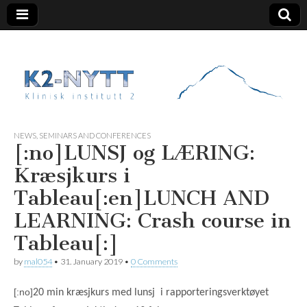
K2 Nytt
NEWS
,
SEMINARS AND CONFERENCES
[:no]LUNSJ og LÆRING:
Kræsjkurs i
Tableau[:en]LUNCH AND
LEARNING: Crash course in
Tableau[:]
by
mal054
•
31. January 2019
•
0 Comments
[:no]
20 min kræsjkurs med lunsj i rapporteringsverktøyet