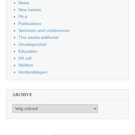
News
New names
Ph.d
Publications
Seminars and conferences
This weeks edithorial
Uncategorized
Education
IHI call
Welfare
Vestlandslegen
ARCHIVE
Archive