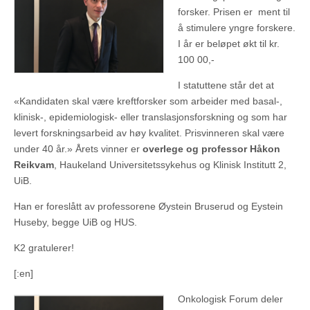
forsker. Prisen er ment til
å stimulere yngre forskere.
I år er beløpet økt til kr.
100 00,-
I statuttene står det at
«Kandidaten skal være kreftforsker som arbeider med basal-,
klinisk-, epidemiologisk- eller translasjonsforskning og som har
levert forskningsarbeid av høy kvalitet. Prisvinneren skal være
under 40 år.» Årets vinner er
overlege og professor Håkon
Reikvam
, Haukeland Universitetssykehus og Klinisk Institutt 2,
UiB.
Han er foreslått av professorene Øystein Bruserud og Eystein
Huseby, begge UiB og HUS.
K2 gratulerer!
[:en]
Onkologisk Forum deler