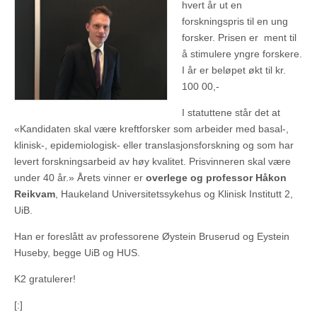
hvert år ut en
forskningspris til en ung
forsker. Prisen er ment til
å stimulere yngre forskere.
I år er beløpet økt til kr.
100 00,-
I statuttene står det at
«Kandidaten skal være kreftforsker som arbeider med basal-,
klinisk-, epidemiologisk- eller translasjonsforskning og som har
levert forskningsarbeid av høy kvalitet. Prisvinneren skal være
under 40 år.» Årets vinner er
overlege og professor Håkon
Reikvam
, Haukeland Universitetssykehus og Klinisk Institutt 2,
UiB.
Han er foreslått av professorene Øystein Bruserud og Eystein
Huseby, begge UiB og HUS.
K2 gratulerer!
[:]