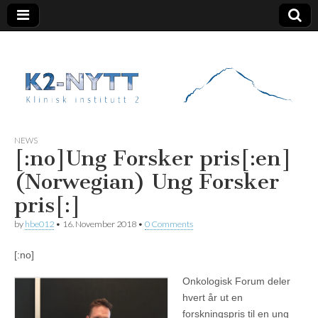
K2 Nytt
NEWS
[:no]Ung Forsker pris[:en]
(Norwegian) Ung Forsker
pris[:]
by
hbe012
•
16. November 2018
•
0 Comments
[:no]
Onkologisk Forum deler
hvert år ut en
forskningspris til en ung