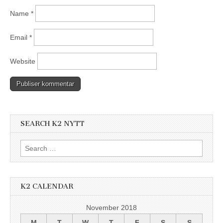
Name
*
Email
*
Website
SEARCH K2 NYTT
Search
for:
K2 CALENDAR
November 2018
M
T
W
T
F
S
S