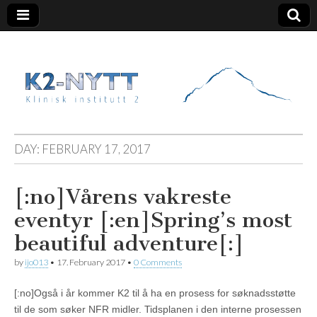
K2 Nytt
DAY:
FEBRUARY 17, 2017
[:no]Vårens vakreste
eventyr [:en]Spring’s most
beautiful adventure[:]
by
ijo013
•
17. February 2017
•
0 Comments
[:no]Også i år kommer K2 til å ha en prosess for søknadsstøtte
til de som søker NFR midler. Tidsplanen i den interne prosessen