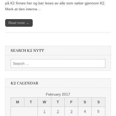
på K2 finnes her og bør leses av alle som søker gjennom K2.
Merk at den interne…
Read more →
SEARCH K2 NYTT
Search
for:
K2 CALENDAR
February 2017
M
T
W
T
F
S
S
1
2
3
4
5