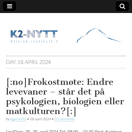
K2 Nytt
DAY:
18. APRIL 2024
[:no]Frokostmøte: Endre
levevaner – står det på
psykologien, biologien eller
matkulturen?[:]
by
ligan4552
•
18. april 2024
•
0 Comments
[:no]Dato: 25.-25. april 2024 Tid: 09:00 – 10:30 Sted: Kantinen,