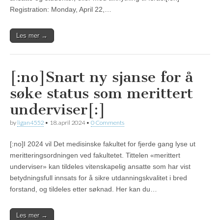
Registration: Monday, April 22,…
Les mer →
[:no]Snart ny sjanse for å
søke status som merittert
underviser[:]
by
ligan4552
•
18. april 2024
•
0 Comments
[:no]I 2024 vil Det medisinske fakultet for fjerde gang lyse ut
meritteringsordningen ved fakultetet. Tittelen «merittert
underviser» kan tildeles vitenskapelig ansatte som har vist
betydningsfull innsats for å sikre utdanningskvalitet i bred
forstand, og tildeles etter søknad. Her kan du…
Les mer →