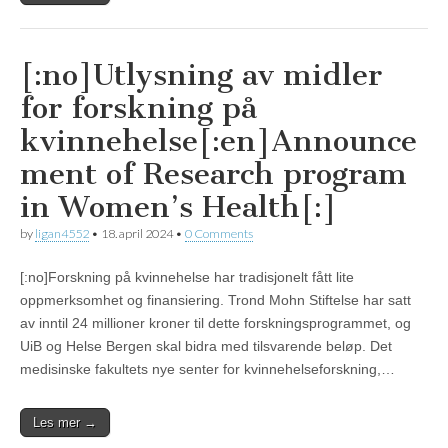
[:no]Utlysning av midler
for forskning på
kvinnehelse[:en]Announce
ment of Research program
in Women’s Health[:]
by
ligan4552
•
18. april 2024
•
0 Comments
[:no]Forskning på kvinnehelse har tradisjonelt fått lite
oppmerksomhet og finansiering. Trond Mohn Stiftelse har satt
av inntil 24 millioner kroner til dette forskningsprogrammet, og
UiB og Helse Bergen skal bidra med tilsvarende beløp. Det
medisinske fakultets nye senter for kvinnehelseforskning,…
Les mer →