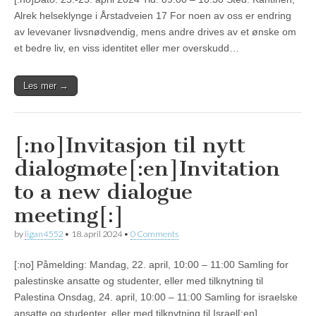
Alrek helseklynge i Årstadveien 17 For noen av oss er endring
av levevaner livsnødvendig, mens andre drives av et ønske om
et bedre liv, en viss identitet eller mer overskudd…
Les mer →
[:no]Invitasjon til nytt
dialogmøte[:en]Invitation
to a new dialogue
meeting[:]
by
ligan4552
•
18. april 2024
•
0 Comments
[:no] Påmelding: Mandag, 22. april, 10:00 – 11:00 Samling for
palestinske ansatte og studenter, eller med tilknytning til
Palestina Onsdag, 24. april, 10:00 – 11:00 Samling for israelske
ansatte og studenter, eller med tilknytning til Israel[:en]