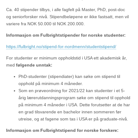
Ca. 40 stipender tilbys, i alle fagfelt på Master, PhD, post-doc
og seniorforsker nivå. Stipendbeløpene er ikke fastsatt, men vil
variere fra NOK 50.000 til NOK 200.000.
Informasjon om Fulbrightstipender for norske studenter:
https://fulbright.no/stipend-for-nordmenn/studentstipend/
For studenter er minimum oppholdstid i USA ett akademisk år,
med
følgende unntak:
PhD-studenter (stipendiater) kan søke om stipend til
opphold på minimum 4 måneder.
Som en prøveordning for 2021/22 kan studenter i et 5-
årig lærerutdanningsprogram søke om stipend til opphold
på minimum 4 måneder i USA. Dette forutsetter at de har
en grad tilsvarende en bachelor innen sommeren før
utreise, og at fagene som tas i USA er på graduate-nivå.
Informasjon om Fulbrightstipend for norske forskere: