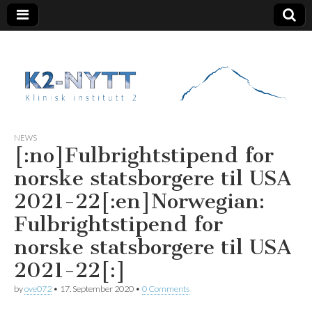
K2 Nytt
NEWS
[:no]Fulbrightstipend for
norske statsborgere til USA
2021-22[:en]Norwegian:
Fulbrightstipend for
norske statsborgere til USA
2021-22[:]
by
ove072
•
17. September 2020
•
0 Comments