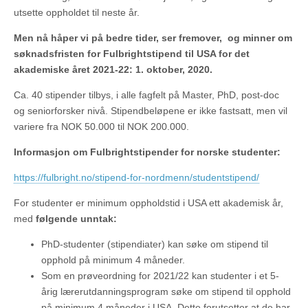
utsette oppholdet til neste år.
Men nå håper vi på bedre tider, ser fremover, og minner om
søknadsfristen for Fulbrightstipend til USA for det
akademiske året 2021-22: 1. oktober, 2020
.
Ca. 40 stipender tilbys, i alle fagfelt på Master, PhD, post-doc
og seniorforsker nivå. Stipendbeløpene er ikke fastsatt, men vil
variere fra NOK 50.000 til NOK 200.000.
Informasjon om Fulbrightstipender for norske studenter:
https://fulbright.no/stipend-for-nordmenn/studentstipend/
For studenter er minimum oppholdstid i USA ett akademisk år,
med
følgende unntak:
PhD-studenter (stipendiater) kan søke om stipend til
opphold på minimum 4 måneder.
Som en prøveordning for 2021/22 kan studenter i et 5-
årig lærerutdanningsprogram søke om stipend til opphold
på minimum 4 måneder i USA. Dette forutsetter at de har