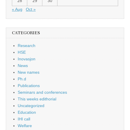
28
29
30
« Aug
Oct »
CATEGORIES
Research
HSE
Inovasjon
News
New names
Ph.d
Publications
Seminars and conferences
This weeks edithorial
Uncategorized
Education
IHI call
Welfare