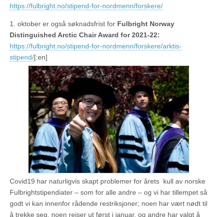
https://fulbright.no/stipend-for-nordmenn/forskere/
1. oktober er også søknadsfrist for
Fulbright Norway
Distinguished Arctic Chair Award for 2021-22:
https://fulbright.no/stipend-for-nordmenn/forskere/arktis-
stipend/
[:en]
Covid19 har naturligvis skapt problemer for årets kull av norske
Fulbrightstipendiater – som for alle andre – og vi har tillempet så
godt vi kan innenfor rådende restriksjoner; noen har vært nødt til
å trekke seg, noen reiser ut først i januar, og andre har valgt å