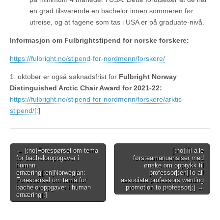
en grad tilsvarende en bachelor innen sommeren før
utreise, og at fagene som tas i USA er på graduate-nivå.
Informasjon om Fulbrightstipend for norske forskere:
https://fulbright.no/stipend-for-nordmenn/forskere/
1. oktober er også søknadsfrist for
Fulbright Norway
Distinguished Arctic Chair Award for 2021-22:
https://fulbright.no/stipend-for-nordmenn/forskere/arktis-
stipend/
[:]
Post
← [:no]Forespørsel om tema
[:no]Til alle
for bacheloroppgaver i
førsteamanuensiser med
navigation
human
ønske om opprykk til
ernæring[:en]Norwegian:
professor[:en]To all
Forespørsel om tema for
associate professors wanting
bacheloroppgaver i human
promotion to professor[:] →
ernæring[:]