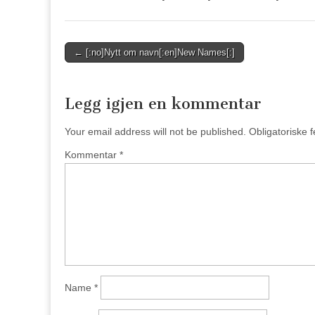
Post
← [:no]Nytt om navn[:en]New Names[:]
navigation
Legg igjen en kommentar
Your email address will not be published.
Obligatoriske 
Kommentar
*
Name
*