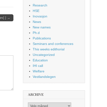
Research
HSE
Inovasjon
es[:] →
News
New names
Ph.d
Publications
Seminars and conferences
This weeks edithorial
Uncategorized
Education
IHI call
Welfare
Vestlandslegen
ARCHIVE
Archive