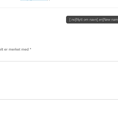
[:no]Nytt om navn[:en]New nam
felt er merket med
*