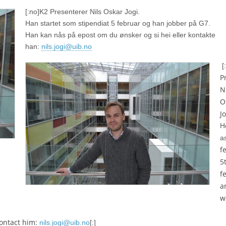
[:no]
K2 Presenterer Nils Oskar Jogi.
Han startet som stipendiat 5 februar og han jobber på G7.
Han kan nås på epost om du ønsker og si hei eller kontakte
han:
nils.jogi@uib.no
[
P
N
O
Jo
H
a
f
5
f
a
w
contact him:
nils.jogi@uib.no
[:]