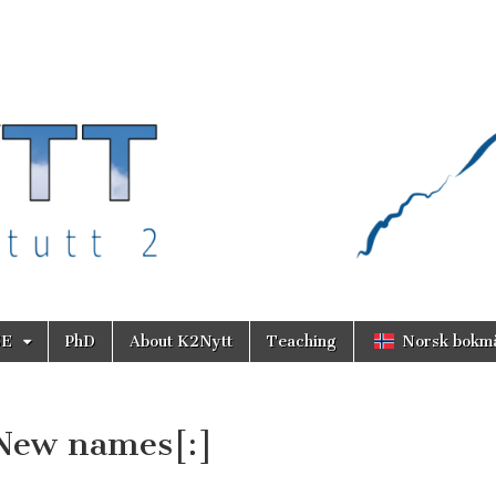
SE
PhD
About K2Nytt
Teaching
Norsk bokm
New names[:]