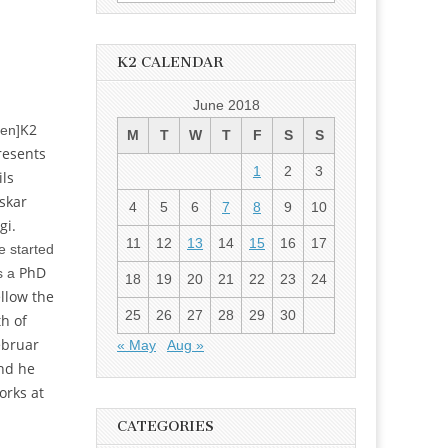
for:
K2 CALENDAR
June 2018
K
2
:en]
M
T
W
T
F
S
S
resents
1
2
3
ils
skar
4
5
6
7
8
9
10
gi.
11
12
13
14
15
16
17
e started
PhD
s a
18
19
20
21
22
23
24
ellow the
25
26
27
28
29
30
th of
ebruar
« May
Aug »
nd he
orks at
CATEGORIES