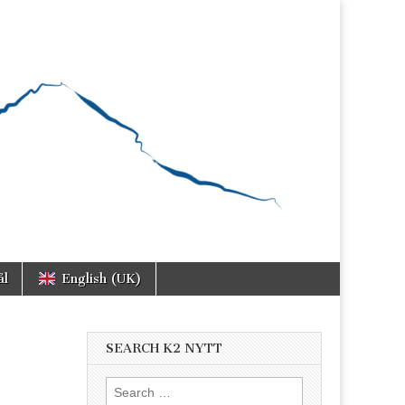
ål
English (UK)
SEARCH K2 NYTT
Search