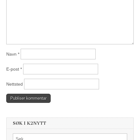
Navn
*
E-post
*
Nettsted
SØK I K2NYTT
Søk