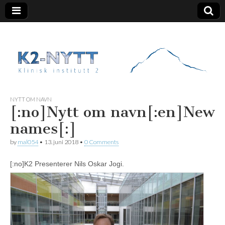
K2 Nytt
NYTT OM NAVN
[:no]Nytt om navn[:en]New
names[:]
by
mal054
•
13. juni 2018
•
0 Comments
[:no]
K2 Presenterer Nils Oskar Jogi.