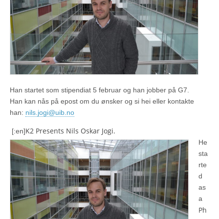
Han startet som stipendiat 5 februar og han jobber på G7.
Han kan nås på epost om du ønsker og si hei eller kontakte
han:
nils.jogi@uib.no
K
2 Presents Nils Oskar Jogi.
[:en]
He
sta
rte
d
as
a
Ph