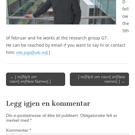
D
fell
ow
the
5th
of februar and he works at the research group G7.
He can be reached by email if you want to say hi or contact
him:
nils.jogi@uib.no
[:]
Post
← [:no]Nytt om
[:no]Nytt om navn[:en]New
navn[:en]New Names[:]
names[:] →
navigation
Legg igjen en kommentar
Din e-postadresse vil ikke bli publisert.
Obligatoriske felt er
merket med
*
Kommentar
*