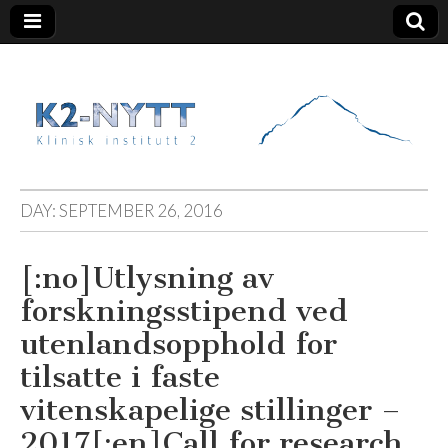
K2 Nytt
DAY:
SEPTEMBER 26, 2016
[:no]Utlysning av
forskningsstipend ved
utenlandsopphold for
tilsatte i faste
vitenskapelige stillinger –
2017[:en]Call for research