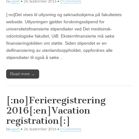
by
apoih
•
26. September 2016
•
0 Comments
[:no]Det vises til utlysning og søknadsskjema på fakultetets
webside. Utlysningen gjelder forskningsstipend for
universitetsfinansierte stipendiater ved Det medisinsk-
odontologiske fakultet, UiB. Eksternfinansierte må søke
finansieringskilden om støtte. Siden stipendet er en
delfinansiering av utenlandsoppholdet, oppfordres alle
stipendiater til også å søke…
Read more →
[:no]Ferieregistrering
2016[:en]Vacation
registration[:]
by
apoih
•
26. September 2016
•
0 Comments