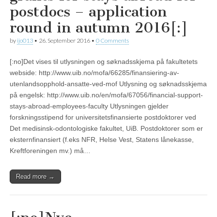
postdocs – application
round in autumn 2016[:]
by
ijo013
•
26. September 2016
•
0 Comments
[:no]Det vises til utlysningen og søknadsskjema på fakultetets
webside: http://www.uib.no/mofa/66285/finansiering-av-
utenlandsopphold-ansatte-ved-mof Utlysning og søknadsskjema
på engelsk: http://www.uib.no/en/mofa/67056/financial-support-
stays-abroad-employees-faculty Utlysningen gjelder
forskningsstipend for universitetsfinansierte postdoktorer ved
Det medisinsk-odontologiske fakultet, UiB. Postdoktorer som er
eksternfinansiert (f.eks NFR, Helse Vest, Statens lånekasse,
Kreftforeningen mv.) må…
Read more →