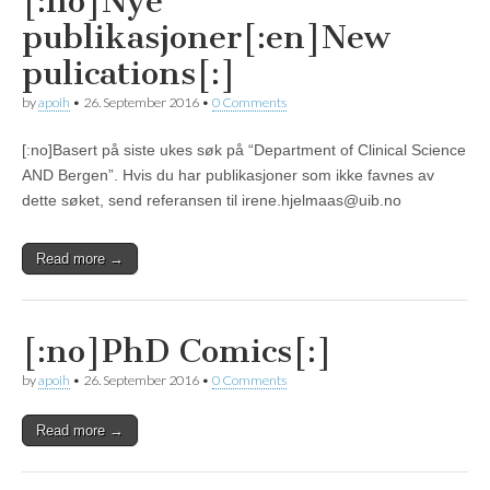
[:no]Nye
publikasjoner[:en]New
pulications[:]
by
apoih
•
26. September 2016
•
0 Comments
[:no]Basert på siste ukes søk på “Department of Clinical Science
AND Bergen”. Hvis du har publikasjoner som ikke favnes av
dette søket, send referansen til irene.hjelmaas@uib.no
Read more →
[:no]PhD Comics[:]
by
apoih
•
26. September 2016
•
0 Comments
Read more →