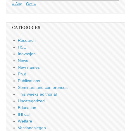
« Aug
Oct »
CATEGORIES
Research
HSE
Inovasjon
News
New names
Ph.d
Publications
Seminars and conferences
This weeks edithorial
Uncategorized
Education
IHI call
Welfare
Vestlandslegen