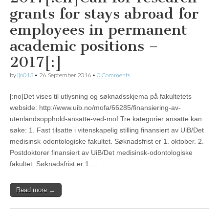
grants for stays abroad for
employees in permanent
academic positions –
2017[:]
by
ijo013
•
26. September 2016
•
0 Comments
[:no]Det vises til utlysning og søknadsskjema på fakultetets
webside: http://www.uib.no/mofa/66285/finansiering-av-
utenlandsopphold-ansatte-ved-mof Tre kategorier ansatte kan
søke: 1. Fast tilsatte i vitenskapelig stilling finansiert av UiB/Det
medisinsk-odontologiske fakultet. Søknadsfrist er 1. oktober. 2.
Postdoktorer finansiert av UiB/Det medisinsk-odontologiske
fakultet. Søknadsfrist er 1.…
Read more →