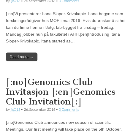
by
ijo013
•
26. September 2016
•
0 Comments
[:no]Vi presenterer Itana Sloper-Krivokapic. Itana begynte som
forskningsrådgiver hos MOF i mai 2016. Hvis du ønsker å si hei
kan du finne henne i 8etg. lab-bygget fra tirsdag – fredag.
Mandag jobber hun på fakultetet i AHH.[:en]Introdusing Itana
Sloper-Krivokapic. Itana started as…
Read more →
[:no]Genomics Club
Invitasjon [:en]Genomics
Club Invitation[:]
by
ijo013
•
26. September 2016
•
0 Comments
[:no]Genomics Club announces new season of scientific
Meetings. Our first meeting will take place on the 5th October,