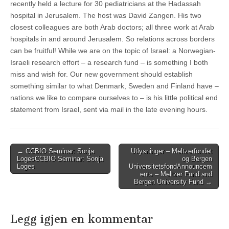
recently held a lecture for 30 pediatricians at the Hadassah
hospital in Jerusalem. The host was David Zangen. His two
closest colleagues are both Arab doctors; all three work at Arab
hospitals in and around Jerusalem. So relations across borders
can be fruitful! While we are on the topic of Israel: a Norwegian-
Israeli research effort – a research fund – is something I both
miss and wish for. Our new government should establish
something similar to what Denmark, Sweden and Finland have –
nations we like to compare ourselves to – is his little political end
statement from Israel, sent via mail in the late evening hours.
Post
←
CCBIO Seminar: Sonja
Utlysninger – Meltzerfondet
Loges
CCBIO Seminar: Sonja
og Bergen
navigation
Loges
Universitetsfond
Announcem
ents – Meltzer Fund and
Bergen University Fund
→
Legg igjen en kommentar