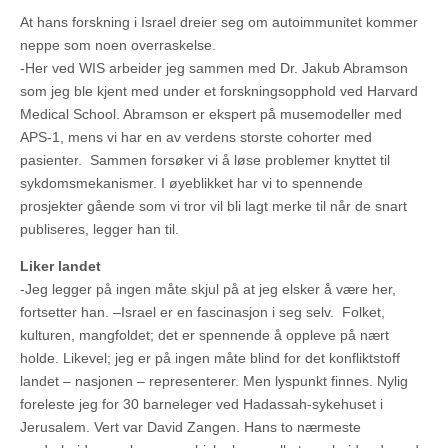
At hans forskning i Israel dreier seg om autoimmunitet kommer
neppe som noen overraskelse.
-Her ved WIS arbeider jeg sammen med Dr. Jakub Abramson
som jeg ble kjent med under et forskningsopphold ved Harvard
Medical School. Abramson er ekspert på musemodeller med
APS-1, mens vi har en av verdens storste cohorter med
pasienter. Sammen forsøker vi å løse problemer knyttet til
sykdomsmekanismer. I øyeblikket har vi to spennende
prosjekter gående som vi tror vil bli lagt merke til når de snart
publiseres, legger han til.
Liker landet
-Jeg legger på ingen måte skjul på at jeg elsker å være her,
fortsetter han. –Israel er en fascinasjon i seg selv. Folket,
kulturen, mangfoldet; det er spennende å oppleve på nært
holde. Likevel; jeg er på ingen måte blind for det konfliktstoff
landet – nasjonen – representerer. Men lyspunkt finnes. Nylig
foreleste jeg for 30 barneleger ved Hadassah-sykehuset i
Jerusalem. Vert var David Zangen. Hans to nærmeste