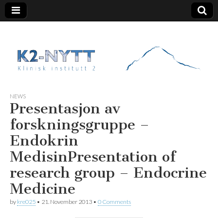
K2 Nytt
NEWS
Presentasjon av
forskningsgruppe –
Endokrin
Medisin
Presentation of
research group – Endocrine
Medicine
by
kre025
•
21. November 2013
•
0 Comments