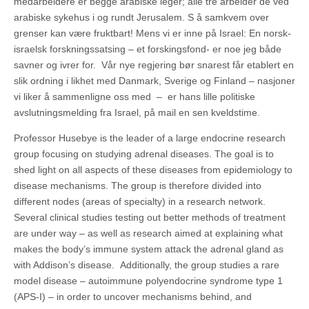
medarbeidere er begge arabiske leger; alle tre arbeider de ved
arabiske sykehus i og rundt Jerusalem. S å samkvem over
grenser kan være fruktbart! Mens vi er inne på Israel: En norsk-
israelsk forskningssatsing – et forskingsfond- er noe jeg både
savner og ivrer for. Vår nye regjering bør snarest får etablert en
slik ordning i likhet med Danmark, Sverige og Finland – nasjoner
vi liker å sammenligne oss med – er hans lille politiske
avslutningsmelding fra Israel, på mail en sen kveldstime.
Professor Husebye is the leader of a large endocrine research
group focusing on studying adrenal diseases. The goal is to
shed light on all aspects of these diseases from epidemiology to
disease mechanisms. The group is therefore divided into
different nodes (areas of specialty) in a research network.
Several clinical studies testing out better methods of treatment
are under way – as well as research aimed at explaining what
makes the body’s immune system attack the adrenal gland as
with Addison’s disease. Additionally, the group studies a rare
model disease – autoimmune polyendocrine syndrome type 1
(APS-I) – in order to uncover mechanisms behind, and