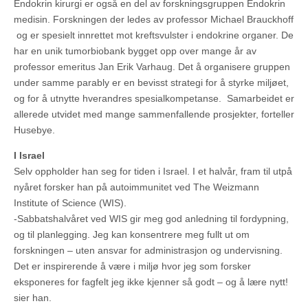
Endokrin kirurgi er også en del av forskningsgruppen Endokrin
medisin. Forskningen der ledes av professor Michael Brauckhoff
og er spesielt innrettet mot kreftsvulster i endokrine organer. De
har en unik tumorbiobank bygget opp over mange år av
professor emeritus Jan Erik Varhaug. Det å organisere gruppen
under samme parably er en bevisst strategi for å styrke miljøet,
og for å utnytte hverandres spesialkompetanse. Samarbeidet er
allerede utvidet med mange sammenfallende prosjekter, forteller
Husebye.
I Israel
Selv oppholder han seg for tiden i Israel. I et halvår, fram til utpå
nyåret forsker han på autoimmunitet ved The Weizmann
Institute of Science (WIS).
-Sabbatshalvåret ved WIS gir meg god anledning til fordypning,
og til planlegging. Jeg kan konsentrere meg fullt ut om
forskningen – uten ansvar for administrasjon og undervisning.
Det er inspirerende å være i miljø hvor jeg som forsker
eksponeres for fagfelt jeg ikke kjenner så godt – og å lære nytt!
sier han.