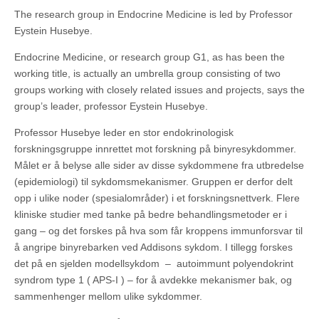
The research group in Endocrine Medicine is led by Professor
Eystein Husebye.
Endocrine Medicine, or research group G1, as has been the
working title, is actually an umbrella group consisting of two
groups working with closely related issues and projects, says the
group’s leader, professor Eystein Husebye.
Professor Husebye leder en stor endokrinologisk
forskningsgruppe innrettet mot forskning på binyresykdommer.
Målet er å belyse alle sider av disse sykdommene fra utbredelse
(epidemiologi) til sykdomsmekanismer. Gruppen er derfor delt
opp i ulike noder (spesialområder) i et forskningsnettverk. Flere
kliniske studier med tanke på bedre behandlingsmetoder er i
gang – og det forskes på hva som får kroppens immunforsvar til
å angripe binyrebarken ved Addisons sykdom. I tillegg forskes
det på en sjelden modellsykdom – autoimmunt polyendokrint
syndrom type 1 ( APS-I ) – for å avdekke mekanismer bak, og
sammenhenger mellom ulike sykdommer.