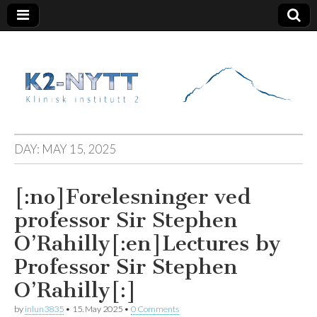
K2 Nytt
DAY:
MAY 15, 2025
[:no]Forelesninger ved
professor Sir Stephen
O’Rahilly[:en]Lectures by
Professor Sir Stephen
O’Rahilly[:]
by
inlun3835
•
15. May 2025
•
0 Comments