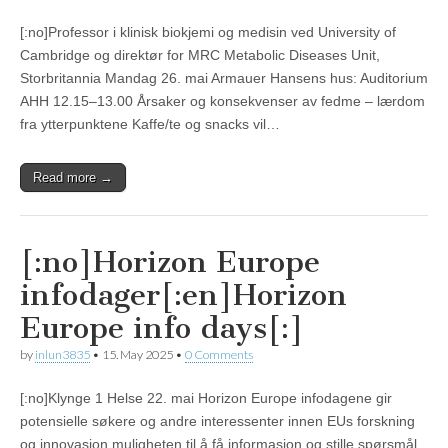
[:no]Professor i klinisk biokjemi og medisin ved University of
Cambridge og direktør for MRC Metabolic Diseases Unit,
Storbritannia Mandag 26. mai Armauer Hansens hus: Auditorium
AHH 12.15–13.00 Årsaker og konsekvenser av fedme – lærdom
fra ytterpunktene Kaffe/te og snacks vil…
Read more →
[:no]Horizon Europe
infodager[:en]Horizon
Europe info days[:]
by
inlun3835
•
15. May 2025
•
0 Comments
[:no]Klynge 1 Helse 22. mai Horizon Europe infodagene gir
potensielle søkere og andre interessenter innen EUs forskning
og innovasjon muligheten til å få informasjon og stille spørsmål