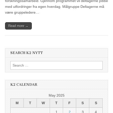
forskningssamarbeid. Gjennom programmet vil deltagerne jobbe
med utfordringer fra egen hverdag. Målgruppe Deltagerne må
være gruppeledere…
Read more →
SEARCH K2 NYTT
Search
for:
K2 CALENDAR
May 2025
M
T
W
T
F
S
S
1
2
3
4