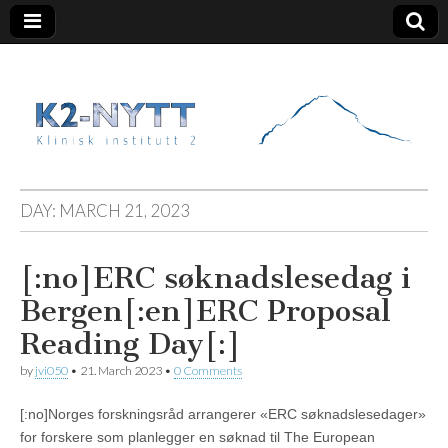
K2 Nytt
DAY:
MARCH 21, 2023
[:no]ERC søknadslesedag i
Bergen[:en]ERC Proposal
Reading Day[:]
by
jvi050
•
21. March 2023
•
0 Comments
[:no]Norges forskningsråd arrangerer «ERC søknadslesedager»
for forskere som planlegger en søknad til The European