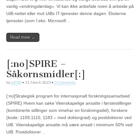
vanlig «endringslørdag». Vi kan ikke anbefale noen å arbeide på
UiB-nettet eller mot UiBs IT-tjenester denne dagen. Eksterne
tjenester (som f.eks. Microsoft…
Read more →
[:no]SPIRE –
Såkornsmidler[:]
by
jvi050
•
21. March 2023
•
0 Comments
[:no]Strategisk program for internasjonalt forskningssamarbeid
(SPIRE) Hvem kan søke Vitenskapelige ansatte i førstestillinger
(kombinerte stillinger som innehar en forskningsdel), forskere
(kode: 1109,1110, 1183 – med doktorgrad) og postdoktorer ved
UiB. Vitenskapelige ansatte må være ansatt i minimum 50% ved
UiB. Postdoktorer…