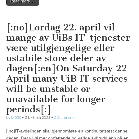
Read more →
[:no]Lørdag 22. april vil
mange av UiBs IT-tjenester
være utilgjengelige eller
ustabile store deler av
dagen[:en]On Saturday 22
April many UiB IT services
will be unstable or
unavailable for longer
periods[:]
by
jvi050
•
21. March 2023
•
0 Comments
[:no]IT-avdelingen skal gjennomføre en kontinuitetstest denne
dagen. Det vil gi mer omfattende og varige avbrudd enn på en