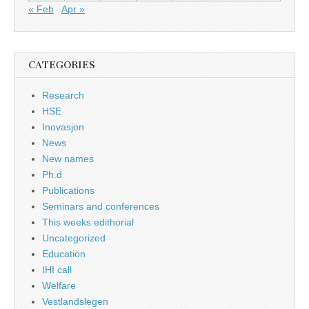
« Feb
Apr »
CATEGORIES
Research
HSE
Inovasjon
News
New names
Ph.d
Publications
Seminars and conferences
This weeks edithorial
Uncategorized
Education
IHI call
Welfare
Vestlandslegen