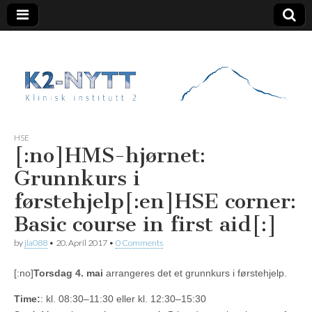
K2 Nytt
HSE
[:no]HMS-hjørnet:
Grunnkurs i
førstehjelp[:en]HSE corner:
Basic course in first aid[:]
by
jla088
•
20. April 2017
•
0 Comments
[:no]
Torsdag 4. mai
arrangeres det et grunnkurs i førstehjelp.
Time:
: kl. 08:30–11:30 eller kl. 12:30–15:30