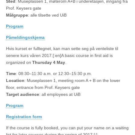
Sted
: Museplassen 1, møterom A+B i underetasjen, inngang fra
Prof. Keysers gate
Målgruppe
: alle tilsette ved UiB
Program
Påmeldingsskjema
Hvis kurset er fulltegnet, kan man sette seg på venteliste til
senere kurs våren 2017.[:en]A basic course in first aid is
organized on
Thursday 4 May
.
Time
: 08:30–11:30 a.m. or 12:30–15:30 p.m.
Location
: Museplassen 1, meeting room A + B on the lower
floor, entrance from Prof. Keysers gate
Target audience
: all employees at UiB
Program
Registration form
If the course is fully booked, you can put your name on a waiting
list for later courses during the spring of 2017.[:]