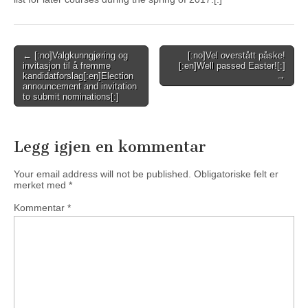
Post
← [:no]Valgkunngjøring og
[:no]Vel overstått påske!
invitasjon til å fremme
[:en]Well passed Easter![:]
navigation
kandidatforslag[:en]Election
→
announcement and invitation
to submit nominations[:]
Legg igjen en kommentar
Your email address will not be published.
Obligatoriske felt er
merket med
*
Kommentar
*