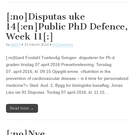
[:no]Disputas uke
14[:en]Public PhD Defence,
Week 11[:]
by
ijo013
•
31. March 2016
•
0 Comments
[:no]Gard Frodahl Tveitevåg Svingen disputerer for Ph.d.
graden tirsdag 07.april 2016 Prøveforelesning: Torsdag
07. april 2016, kl. 09:15 Oppgitt emne: «Nutrition in the
prevention of cardiovascular disease – is it time for personalized
medicine?» Sted: Aud. 2, Bygg for biologiske basalfag, Jonas
Lies vei 91 Disputas: Tordag 07.april 2016, kl. 11:15…
Read more →
[:no]Nye