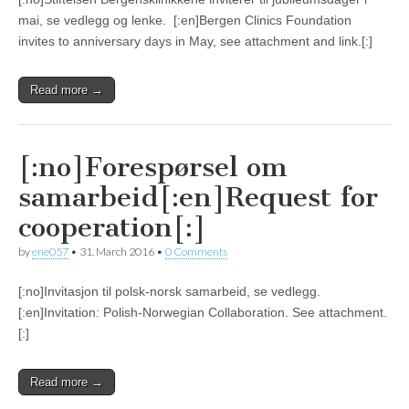
mai, se vedlegg og lenke. [:en]Bergen Clinics Foundation
invites to anniversary days in May, see attachment and link.[:]
Read more →
[:no]Forespørsel om
samarbeid[:en]Request for
cooperation[:]
by
ene057
•
31. March 2016
•
0 Comments
[:no]Invitasjon til polsk-norsk samarbeid, se vedlegg.
[:en]Invitation: Polish-Norwegian Collaboration. See attachment.
[:]
Read more →