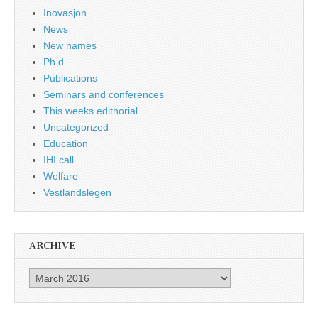
Inovasjon
News
New names
Ph.d
Publications
Seminars and conferences
This weeks edithorial
Uncategorized
Education
IHI call
Welfare
Vestlandslegen
ARCHIVE
Archive