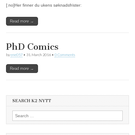
[:no]Her finner du ukens søknadsfrister:
Read more →
PhD Comics
by
ene057
•
31. March 2016
•
0 Comments
Read more →
SEARCH K2 NYTT
Search
for: