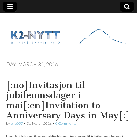
K2 Nytt
DAY:
MARCH 31, 2016
[:no]Invitasjon til
jubileumsdager i
mai[:en]Invitation to
Anniversary Days in May[:]
by
ene057
•
31. March 2016
•
0 Comments
[:no]Stiftelsen Bergensklinikkene inviterer til jubileumsdager i