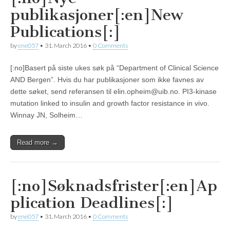
publikasjoner[:en]New
Publications[:]
by
ene057
•
31. March 2016
•
0 Comments
[:no]Basert på siste ukes søk på “Department of Clinical Science
AND Bergen”. Hvis du har publikasjoner som ikke favnes av
dette søket, send referansen til elin.opheim@uib.no. PI3-kinase
mutation linked to insulin and growth factor resistance in vivo.
Winnay JN, Solheim…
Read more →
[:no]Søknadsfrister[:en]Ap
plication Deadlines[:]
by
ene057
•
31. March 2016
•
0 Comments