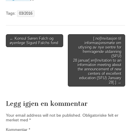
Tags:
03/2016
Post
← Konsul Søren Falch og
[:no]Invitasjon til
øyenlege Sigurd Falchs fond
informasjonsmøte om
navigation
utlysing av nye sentre for
fremragende utdanning
(SFU)
28.januar[:en]Invitation to an
information meeting about
the announcement of new
centers of excellent
education (SFU) January
28[:] →
Legg igjen en kommentar
Your email address will not be published.
Obligatoriske felt er
merket med
*
Kommentar
*