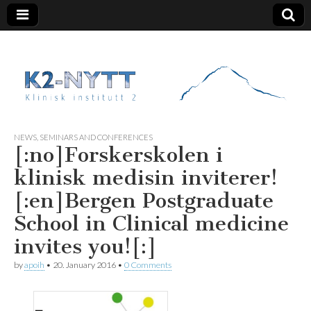
K2 Nytt
NEWS
,
SEMINARS AND CONFERENCES
[:no]Forskerskolen i
klinisk medisin inviterer!
[:en]Bergen Postgraduate
School in Clinical medicine
invites you![:]
by
apoih
•
20. January 2016
•
0 Comments