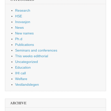
Research
HSE
Inovasjon
News
New names
Ph.d
Publications
Seminars and conferences
This weeks edithorial
Uncategorized
Education
IHI call
Welfare
Vestlandslegen
ARCHIVE