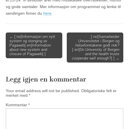
kl.13-14. Vi avslutter året med musikalske overraskelser, humor
og gode samtaler. Mer informasjon om programmet og lenke til
sendingen finner du
here
.
Post
← [:no]Informasjon om nytt
[:no]Samarbeider
system og stenging av
Universitetet i Bergen og
navigation
Pagaweb[:en]Information
helseforetakene godt nok?
about new system and
[:en]Do University of Bergen
closure of Pagaweb[:]
and the health trusts
cooperate well enough?[:] →
Legg igjen en kommentar
Your email address will not be published.
Obligatoriske felt er
merket med
*
Kommentar
*