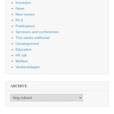
Inovasjon
News
New names
Ph.d
Publications
Seminars and conferences
This weeks edithorial
Uncategorized
Education
IHI call
Welfare
Vestlandslegen
ARCHIVE
Archive