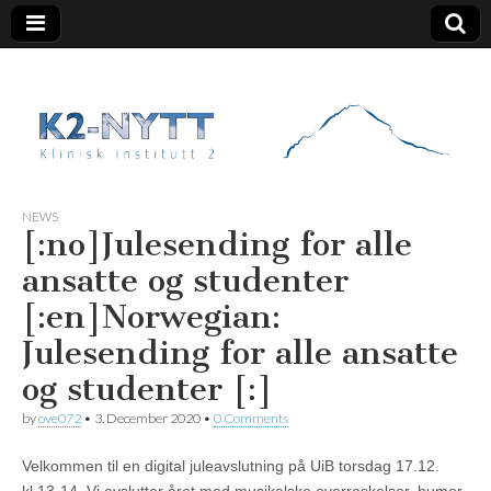
K2 Nytt
NEWS
[:no]Julesending for alle
ansatte og studenter
[:en]Norwegian:
Julesending for alle ansatte
og studenter [:]
by
ove072
•
3. December 2020
•
0 Comments
Velkommen til en digital juleavslutning på UiB torsdag 17.12.