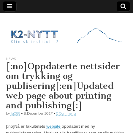
K2 Nytt
NEWS
[:no]Oppdaterte nettsider
om trykking og
publisering[:en]Updated
web page about printing
and publishing[:]
by
jla088
•
8. December 2017
•
0 Comments
[:no]Nå er fakultetets
website
oppdatert med ny