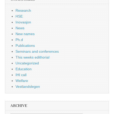
Research
HSE
Inovasjon
News
New names
Ph.d
Publications
Seminars and conferences
This weeks edithorial
Uncategorized
Education
IHI call
Welfare
Vestlandslegen
ARCHIVE