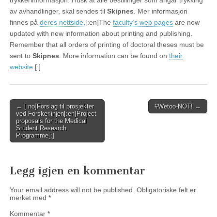
trykkeriinformasjon. Husk at alle bestillinger som angår trykking
av avhandlinger, skal sendes til
Skipnes
. Mer informasjon
finnes på
deres nettside
.[:en]The
faculty’s web pages
are now
updated with new information about printing and publishing.
Remember that all orders of printing of doctoral theses must be
sent to
Skipnes
. More information can be found on
their
website
.[:]
Post
← [:no]Forslag til prosjekter
#Wetoo-NOT! →
ved Forskerlinjen[:en]Project
navigation
proposals for the Medical
Student Research
Programme[:]
Legg igjen en kommentar
Your email address will not be published.
Obligatoriske felt er
merket med
*
Kommentar
*