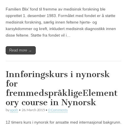
Familien Blix’ fond til fremme av medisinsk forskning ble
opprettet 1. desember 1983. Formålet med fondet er å støtte
medisinsk forskning, særlig innen feltene hjerte- og
karsykdommer og kreft, inkludert medisinsk diagnostikk innen
disse feltene. Støtte fra fondet vil i…
Read more →
Innføringskurs i nynorsk
for
fremmedspråklige
Element
ory course in Nynorsk
by
apoih
•
26. March 2015
•
0 Comments
12 timers kurs i nynorsk for ansatte med internasjonal bakgrunn.