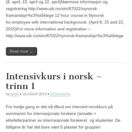
(8. april, 15. april og 22. april)Nærmere informasjon og
registrering http://www.uib.no/sim/87022/nynorsk-
framandspr%c3%a5klege 12 hour course in Nynorsk
for employee with international background. (April 8, 15 and 22,
2015)For more information and registration –
http://www.uib.no/sim/87022/nynorsk-framandspr%c3%a5klege
Read more →
Intensivkurs i norsk –
trinn 1
by
apoih
•
26. March 2015
•
0 Comments
For tredje gang er det nå tilbud om intensivt norskkurs på
sommeren for internasjonale forskere (ansatte +
ektefelle/partner av internasjonale forskere) og studenter. De
tidligere år har det bare vært 5 plasser for gruppen