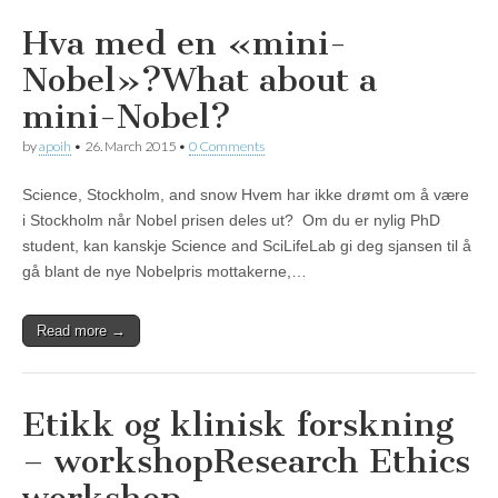
Hva med en «mini-
Nobel»?
What about a
mini-Nobel?
by
apoih
•
26. March 2015
•
0 Comments
Science, Stockholm, and snow Hvem har ikke drømt om å være
i Stockholm når Nobel prisen deles ut? Om du er nylig PhD
student, kan kanskje Science and SciLifeLab gi deg sjansen til å
gå blant de nye Nobelpris mottakerne,…
Read more →
Etikk og klinisk forskning
– workshop
Research Ethics