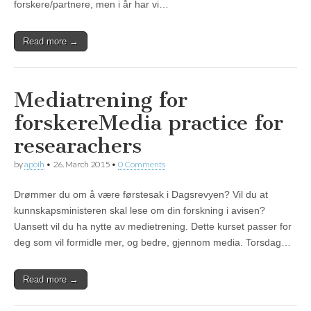
forskere/partnere, men i år har vi…
Read more →
Mediatrening for
forskere
Media practice for
researachers
by
apoih
•
26. March 2015
•
0 Comments
Drømmer du om å være førstesak i Dagsrevyen? Vil du at
kunnskapsministeren skal lese om din forskning i avisen?
Uansett vil du ha nytte av medietrening. Dette kurset passer for
deg som vil formidle mer, og bedre, gjennom media. Torsdag…
Read more →