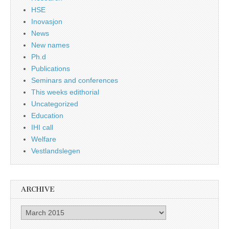
HSE
Inovasjon
News
New names
Ph.d
Publications
Seminars and conferences
This weeks edithorial
Uncategorized
Education
IHI call
Welfare
Vestlandslegen
ARCHIVE
Archive