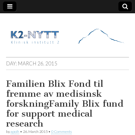
K2 Nytt
DAY:
MARCH 26, 2015
Familien Blix Fond til
fremme av medisinsk
forskning
Family Blix fund
for support medical
research
by
apoih
•
26. March 2015
•
0 Comments