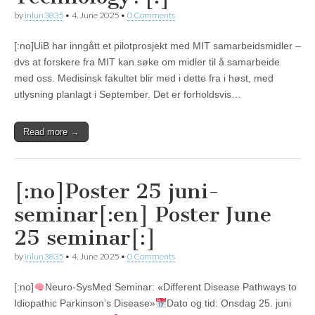
by
inlun3835
•
4. June 2025
•
0 Comments
[:no]UiB har inngått et pilotprosjekt med MIT samarbeidsmidler –
dvs at forskere fra MIT kan søke om midler til å samarbeide
med oss. Medisinsk fakultet blir med i dette fra i høst, med
utlysning planlagt i September. Det er forholdsvis…
Read more →
[:no]Poster 25 juni-
seminar[:en] Poster June
25 seminar[:]
by
inlun3835
•
4. June 2025
•
0 Comments
[:no]
Neuro-SysMed Seminar: «Different Disease Pathways to
Idiopathic Parkinson’s Disease»
Dato og tid: Onsdag 25. juni