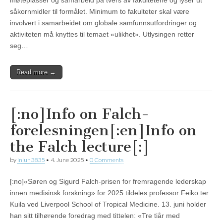
møteplasser og samarbeid på tvers av fakultetene og lyser ut
såkornmidler til formålet. Minimum to fakulteter skal være
involvert i samarbeidet om globale samfunnsutfordringer og
aktiviteten må knyttes til temaet «ulikhet». Utlysingen retter
seg…
Read more →
[:no]Info on Falch-
forelesningen[:en]Info on
the Falch lecture[:]
by
inlun3835
•
4. June 2025
•
0 Comments
[:no]«Søren og Sigurd Falch-prisen for fremragende lederskap
innen medisinsk forskning» for 2025 tildeles professor Feiko ter
Kuila ved Liverpool School of Tropical Medicine. 13. juni holder
han sitt tilhørende foredrag med tittelen: «Tre tiår med