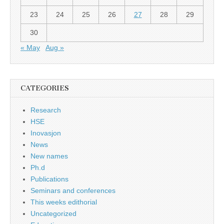
23
24
25
26
27
28
29
30
« May
Aug »
CATEGORIES
Research
HSE
Inovasjon
News
New names
Ph.d
Publications
Seminars and conferences
This weeks edithorial
Uncategorized