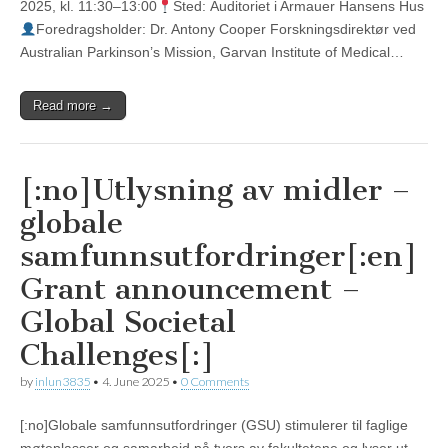
2025, kl. 11:30–13:00
Sted: Auditoriet i Armauer Hansens Hus
Foredragsholder: Dr. Antony Cooper Forskningsdirektør ved
Australian Parkinson’s Mission, Garvan Institute of Medical…
Read more →
[:no]Utlysning av midler –
globale
samfunnsutfordringer[:en]
Grant announcement –
Global Societal
Challenges[:]
by
inlun3835
•
4. June 2025
•
0 Comments
[:no]Globale samfunnsutfordringer (GSU) stimulerer til faglige