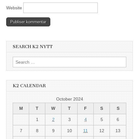
Website
SEARCH K2 NYTT
Search
for:
K2 CALENDAR
October 2024
M
T
W
T
F
S
S
1
2
3
4
5
6
7
8
9
10
11
12
13