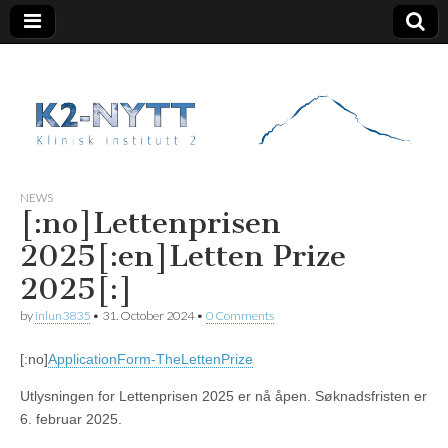
K2 Nytt
NEWS
[:no]Lettenprisen
2025[:en]Letten Prize
2025[:]
by
inlun3835
•
31. October 2024
•
0 Comments
[:no]
ApplicationForm-TheLettenPrize
Utlysningen for Lettenprisen 2025 er nå åpen. Søknadsfristen er
6. februar 2025.