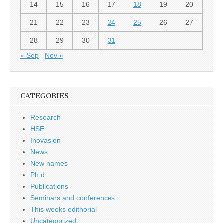
14
15
16
17
18
19
20
21
22
23
24
25
26
27
28
29
30
31
« Sep
Nov »
CATEGORIES
Research
HSE
Inovasjon
News
New names
Ph.d
Publications
Seminars and conferences
This weeks edithorial
Uncategorized