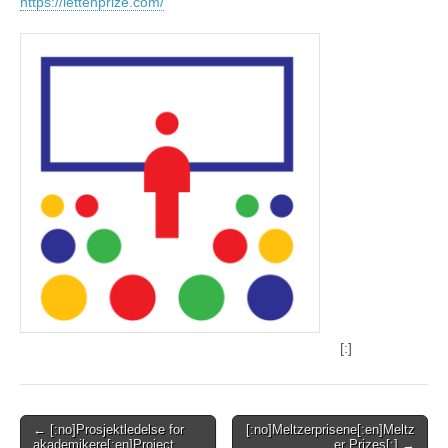
https://lettenprize.com/
[:]
Post
← [:no]Prosjektledelse for
[:no]Meltzerprisene[:en]Meltz
akademikere[:en]Project
er Prizes[:] →