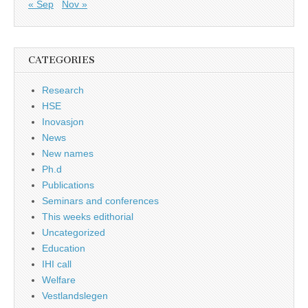
« Sep
Nov »
CATEGORIES
Research
HSE
Inovasjon
News
New names
Ph.d
Publications
Seminars and conferences
This weeks edithorial
Uncategorized
Education
IHI call
Welfare
Vestlandslegen