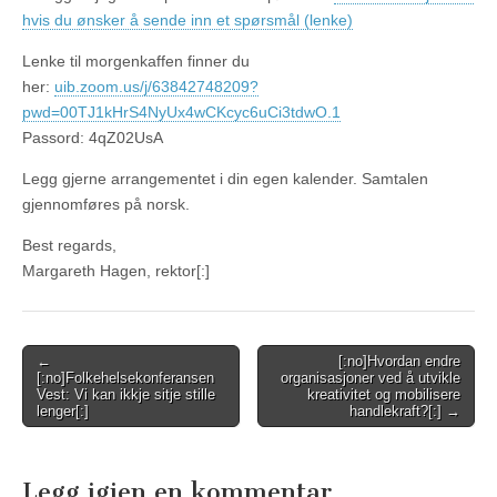
hvis du ønsker å sende inn et spørsmål (lenke)
Lenke til morgenkaffen finner du
her:
uib.zoom.us/j/63842748209?
pwd=00TJ1kHrS4NyUx4wCKcyc6uCi3tdwO.1
Passord: 4qZ02UsA
Legg gjerne arrangementet i din egen kalender. Samtalen
gjennomføres på norsk.
Best regards,
Margareth Hagen, rektor[:]
Post
←
[:no]Hvordan endre
[:no]Folkehelsekonferansen
organisasjoner ved å utvikle
navigation
Vest: Vi kan ikkje sitje stille
kreativitet og mobilisere
lenger[:]
handlekraft?[:] →
Legg igjen en kommentar