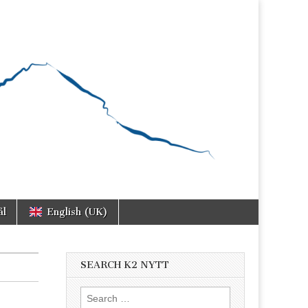
ål
English (UK)
SEARCH K2 NYTT
Search