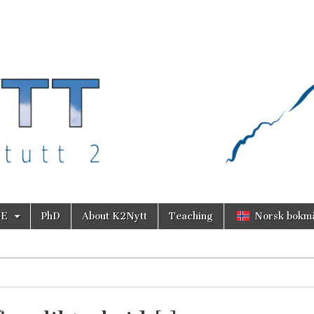
SE
PhD
About K2Nytt
Teaching
Norsk bokm