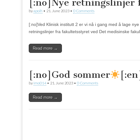
[:no]Nye retningslinjer f
by
apoih
•
21. June 2023
•
0 Comments
[:no]Ved Klinisk institutt 2 er vi nå i gang med å lage nye
retningslinjer fra fakultetsstyret ved Det medisinske fak
Read more →
[:no]God sommer
[:en
by
imo014
•
21. June 2023
•
0 Comments
Read more →