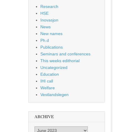
Research
HSE
Inovasjon
News
New names
Ph.d
Publications
Seminars and conferences
This weeks edithorial
Uncategorized
Education
IHI call
Welfare
Vestlandslegen
ARCHIVE
Archive