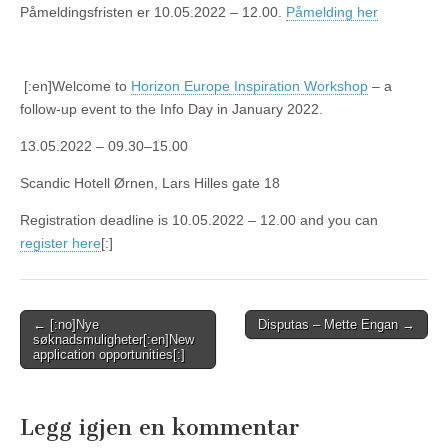
Påmeldingsfristen er 10.05.2022 – 12.00.
Påmelding her
[:en]Welcome to
Horizon Europe Inspiration Workshop
– a
follow-up event to the Info Day in January 2022.
13.05.2022 – 09.30–15.00
Scandic Hotell Ørnen, Lars Hilles gate 18
Registration deadline is 10.05.2022 – 12.00 and you can
register here
[:]
Post
← [:no]Nye
Disputas – Mette Engan →
søknadsmuligheter[:en]New
navigation
application opportunities[:]
Legg igjen en kommentar