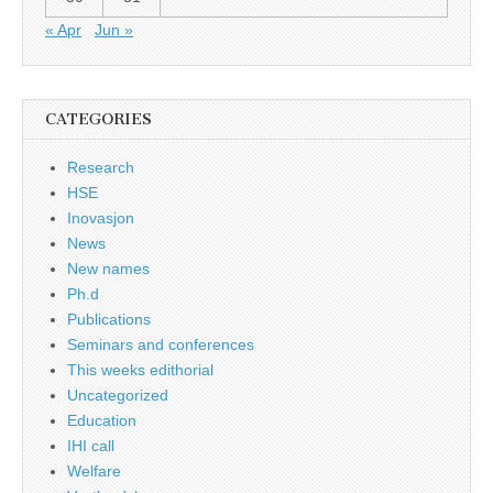
« Apr
Jun »
CATEGORIES
Research
HSE
Inovasjon
News
New names
Ph.d
Publications
Seminars and conferences
This weeks edithorial
Uncategorized
Education
IHI call
Welfare