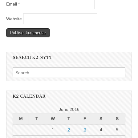
Email
*
Website
SEARCH K2 NYTT
Search
for:
K2 CALENDAR
June 2016
M
T
W
T
F
S
S
1
2
3
4
5