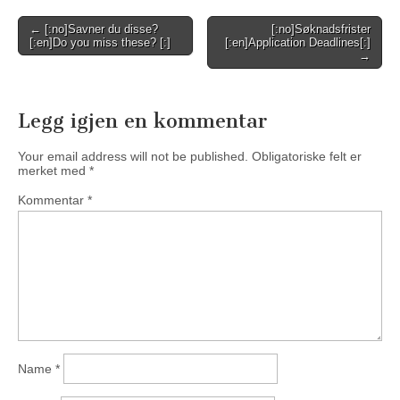
Post
← [:no]Savner du disse?
[:no]Søknadsfrister
[:en]Do you miss these? [:]
[:en]Application Deadlines[:]
navigation
→
Legg igjen en kommentar
Your email address will not be published.
Obligatoriske felt er
merket med
*
Kommentar
*
Name
*