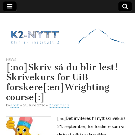
K2 Nytt
NEWS
[:no]Skriv så du blir lest!
Skrivekurs for UiB
forskere[:en]Wrighting
course[:]
by
apoih
•
23. June 2016
•
0 Comments
[:no]
Det inviteres til nytt skrivekurs
21. september, for forskere som vil