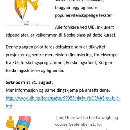
skrive treffsikre kronikker,
blogginnlegg og andre
populærvitenskapelige tekster
Alle forskere ved UiB, inkludert
stipendiater, er velkommen til å søke plass på dette kurset.
Denne gangen prioriteres deltakere som er tilknyttet
prosjekter og sentre med ekstern finansiering
, for eksempel
fra EUs forskningsprogrammer, Forskningsrådet, Bergen
forskningsstiftelse og lignende.
Søknadsfrist 31. august.
Mer informasjon og påmeldingskjema på ansattsidene:
http://www.uib.no/foransatte/99055/skriv-s%C3%A5-du-blir-
lest
[:en]
There will be held a wrighting
course September 21, for