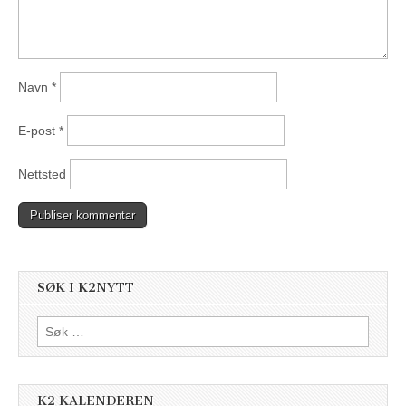
Navn
*
E-post
*
Nettsted
SØK I K2NYTT
Søk
etter:
K2 KALENDEREN