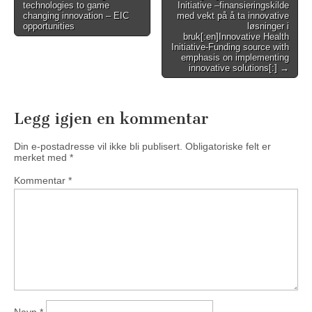
technologies to game
Initiative –finansieringskilde
navigation
changing innovation – EIC
med vekt på å ta innovative
opportunities
løsninger i
bruk[:en]Innovative Health
Initiative-Funding source with
emphasis on implementing
innovative solutions[:] →
Legg igjen en kommentar
Din e-postadresse vil ikke bli publisert.
Obligatoriske felt er
merket med
*
Kommentar
*