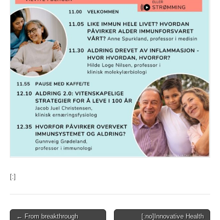
[:]
Post
← From breakthrough
[:no]Innovative Health