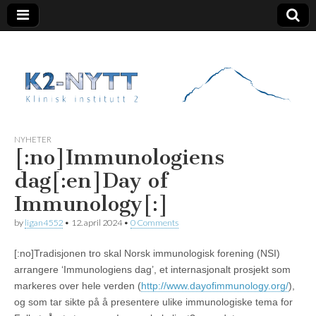
K2 Nytt
NYHETER
[:no]Immunologiens
dag[:en]Day of
Immunology[:]
by
ligan4552
•
12. april 2024
•
0 Comments
[:no]
Tradisjonen tro skal Norsk immunologisk forening (NSI)
arrangere ‘Immunologiens dag’, et internasjonalt prosjekt som
markeres over hele verden (
http://www.dayofimmunology.org/
),
og som tar sikte på å presentere ulike immunologiske tema for