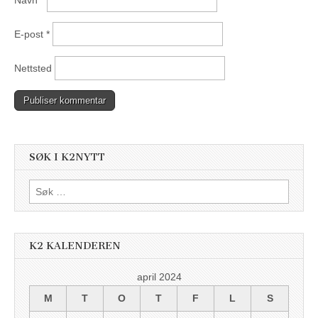
Navn
*
E-post
*
Nettsted
SØK I K2NYTT
Søk
etter:
K2 KALENDEREN
april 2024
M
T
O
T
F
L
S