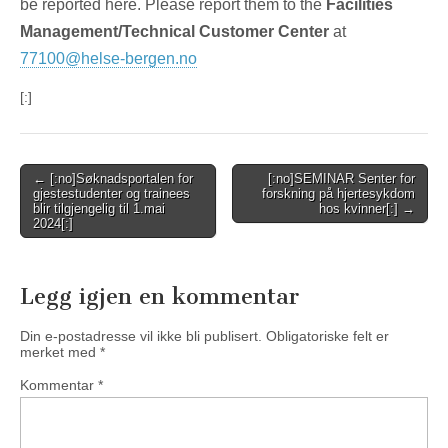
be reported here. Please report them to the
Facilities
Management/Technical Customer Center
at
77100@helse-bergen.no
[:]
Post
← [:no]Søknadsportalen for
[:no]SEMINAR Senter for
gjestestudenter og trainees
forskning på hjertesykdom
navigation
blir tilgjengelig til 1.mai
hos kvinner[:] →
2024[:]
Legg igjen en kommentar
Din e-postadresse vil ikke bli publisert.
Obligatoriske felt er
merket med
*
Kommentar
*