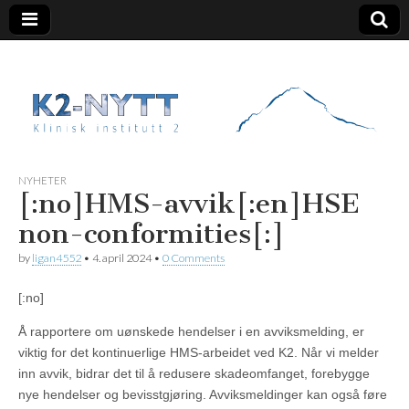
K2 Nytt
NYHETER
[:no]HMS-avvik[:en]HSE
non-conformities[:]
by
ligan4552
•
4. april 2024
•
0 Comments
[:no]
Å rapportere om uønskede hendelser i en avviksmelding, er
viktig for det kontinuerlige HMS-arbeidet ved K2. Når vi melder
inn avvik, bidrar det til å redusere skadeomfanget, forebygge
nye hendelser og bevisstgjøring. Avviksmeldinger kan også føre