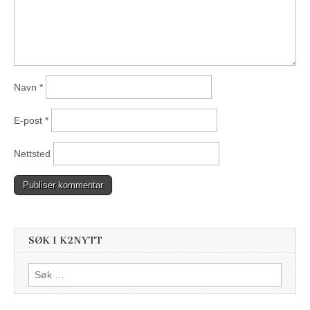
Navn
*
E-post
*
Nettsted
SØK I K2NYTT
Søk
etter: