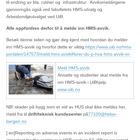
til endring av bla. rutiner og infrastruktur. Avviksmeldingene
gjennomgås også ved fakultetets HMS-utvalg og
Arbeidsmiljøutvalget ved UiB.
Alle oppfordres derfor til å melde inn HMS-avvik.
Besøk denne siden og gjør deg kjent med hvordan du melder
inn HMS-avvik og hvorfor dette er viktig:
https://www.uib.no/hms-
portalen/147573/meld-hms-avvik#lurer-du-p-hva-hms-avvik-er-
Meld HMS-avvik
Ansatte og studenter skal melde fra
om HMS-avvik i UiBhjelp.
www.uib.no
NB! skader på bygg som er eid av HUS skal ikke meldes her,
meld fra til
drift/teknisk kundesenter
på
77100@helse-
bergen.no
[:en]Reporting on adverse events in an incident report is