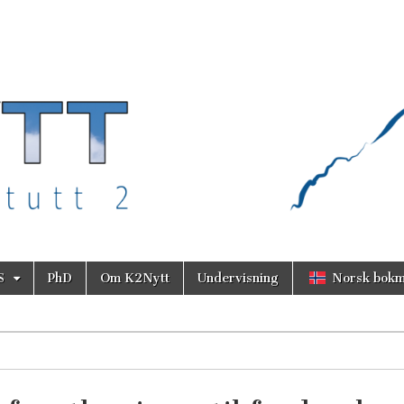
S
PhD
Om K2Nytt
Undervisning
Norsk bokm