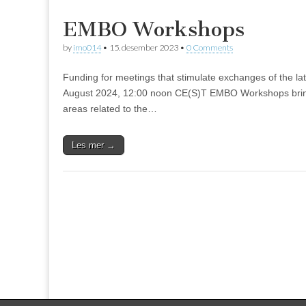
EMBO Workshops
by
imo014
•
15. desember 2023
•
0 Comments
Funding for meetings that stimulate exchanges of the la
August 2024, 12:00 noon CE(S)T EMBO Workshops bring tog
areas related to the…
Les mer →