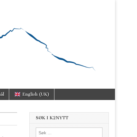
ål
English (UK)
SØK I K2NYTT
Søk