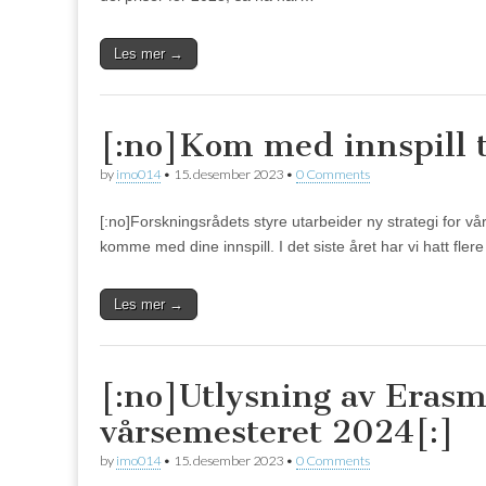
Les mer →
[:no]Kom med innspill ti
by
imo014
•
15. desember 2023
•
0 Comments
[:no]Forskningsrådets styre utarbeider ny strategi for vå
komme med dine innspill. I det siste året har vi hatt fle
Les mer →
[:no]Utlysning av Erasm
vårsemesteret 2024[:]
by
imo014
•
15. desember 2023
•
0 Comments