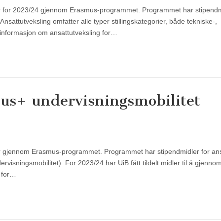
midler for 2023/24 gjennom Erasmus-programmet. Programmet har stipendm
. Ansattutveksling omfatter alle typer stillingskategorier, både tekniske-,
r informasjon om ansattutveksling for…
mus+ undervisningsmobilitet
midler gjennom Erasmus-programmet. Programmet har stipendmidler for ansa
visningsmobilitet). For 2023/24 har UiB fått tildelt midler til å gjenno
r for…