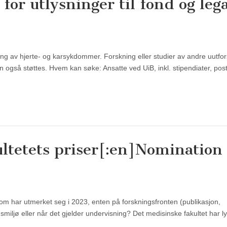
for utlysninger til fond og leg
ning av hjerte- og karsykdommer. Forskning eller studier av andre uutfo
 også støttes. Hvem kan søke: Ansatte ved UiB, inkl. stipendiater, pos
ultetets priser[:en]Nomination 
om har utmerket seg i 2023, enten på forskningsfronten (publikasjon,
smiljø eller når det gjelder undervisning? Det medisinske fakultet har ly