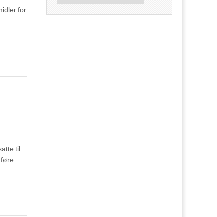
idler for
tte til
mføre