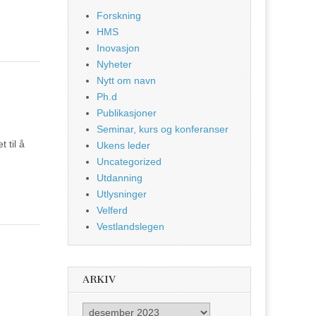
Forskning
HMS
Inovasjon
Nyheter
Nytt om navn
Ph.d
Publikasjoner
Seminar, kurs og konferanser
 til å
Ukens leder
Uncategorized
Utdanning
Utlysninger
Velferd
Vestlandslegen
ARKIV
Arkiv