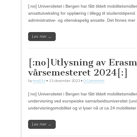
[:no] Universitetet i Bergen har fått tildelt mobilitets
ansattutveksling for opplæring i tillegg til studentstipend
administrative- og vitenskapelig ansatte. Det finnes me
Les mer →
[:no]Utlysning av Eras
vårsemesteret 2024[:]
by
imo014
•
15. desember 2023
•
0 Comments
[:no] Universitetet i Bergen har fått tildelt mobilitets
undervisning ved europeiske samarbeidsuniversitet (under
undervisningsmobilitet og vi lyser nå ut ca 24 mobilitete
Les mer →