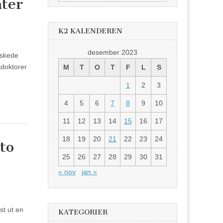
ater
etter:
K2 KALENDEREN
desember 2023
rskede
tdoktorer
M
T
O
T
F
L
S
1
2
3
4
5
6
7
8
9
10
11
12
13
14
15
16
17
18
19
20
21
22
23
24
to
25
26
27
28
29
30
31
« nov
jan »
st ut en
KATEGORIER