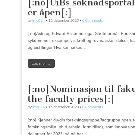
[:no]UiBs søknadsportal 
er åpen[:]
by
imo014
•
15. desember 2023
•
0 Comments
[:no]Astri og Edvard Riisøens legat Støtteformål: Forsk
sykdommer, eksempelvis kreft og revmatiske lidelser, kan
og bistillinger Hva kan søkes…
Les mer →
[:no]Nominasjon til fak
the faculty prices[:]
by
imo014
•
15. desember 2023
•
0 Comments
[:no] Kjenner du/din forskningsgruppe/faggruppe noen s
forskningsmiljø, ph.d arbeid, formidling), som innovasjon
del priser for 2023, så nå har…