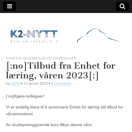
K2 Nytt
NYHETER
,
SEMINAR, KURS OG KONFERANSER
[:no]Tilbud fra Enhet for
læring, våren 2023[:]
by
jvi050
•
13. januar 2023
•
0 Comments
[:no]Kjære kollegaer!
Vi er endelig klare til å annonsere Enhet for læring sitt tilbud for
vårsemesteret.
Av studiepoenggivende kurs tilbys denne våre: