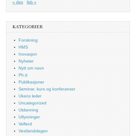
« des
feb »
KATEGORIER
Forskning
HMS
Inovasjon
Nyheter
Nytt om navn
Ph.d
Publikasjoner
Seminar, kurs og konferanser
Ukens leder
Uncategorized
Utdanning
Utlysninger
Velferd
Vestlandslegen