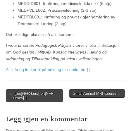
MEDDID601: Innføring i medisinsk didaktikk (5 stp)
MEDPVEIL602: Praksisveiledning (2-3 stp)
MEDTBL601: Innføring og praktisk gjennomføring av
Teambasert Læring (2 stp)
Det er ledige plasser på alle kursene.
I webinarserien
Pedagogisk Påfyll
inviterer vi bl.a til diskusjon
om
God design i MittUiB
,
Kunstig intelligens i læring og
utdanning
og
Tilbakemelding på tekst i veiledningen
.
All info og lenker til påmelding er samlet her
[:]
Post
← [:no]NFR-kurs[:en]NFR
Small Animal MRI Course →
courses[:]
navigation
Legg igjen en kommentar
Din e-postadresse vil ikke bli publisert.
Obligatoriske felt er