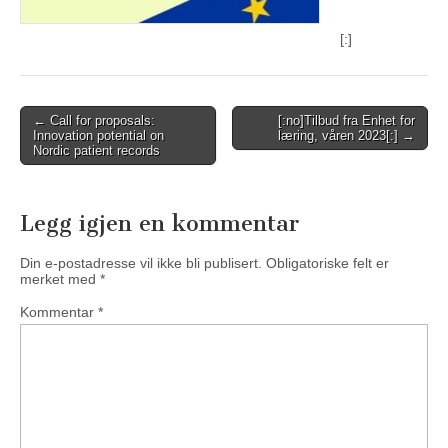
[:]
Post
← Call for proposals:
[:no]Tilbud fra Enhet for
Innovation potential on
læring, våren 2023[:] →
navigation
Nordic patient records
Legg igjen en kommentar
Din e-postadresse vil ikke bli publisert.
Obligatoriske felt er
merket med
*
Kommentar
*