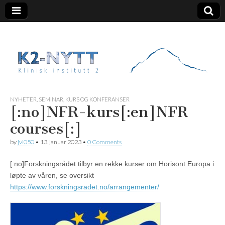
K2 Nytt
NYHETER
,
SEMINAR, KURS OG KONFERANSER
[:no]NFR-kurs[:en]NFR
courses[:]
by
jvi050
•
13. januar 2023
•
0 Comments
[:no]Forskningsrådet tilbyr en rekke kurser om Horisont Europa i
løpte av våren, se oversikt
https://www.forskningsradet.no/arrangementer/