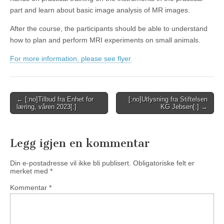
part and learn about basic image analysis of MR images.
After the course, the participants should be able to understand
how to plan and perform MRI experiments on small animals.
For more information, please see flyer
Post
← [:no]Tilbud fra Enhet for
[:no]Utlysning fra Stiftelsen
læring, våren 2023[:]
KG Jebsen[:] →
navigation
Legg igjen en kommentar
Din e-postadresse vil ikke bli publisert.
Obligatoriske felt er
merket med
*
Kommentar
*