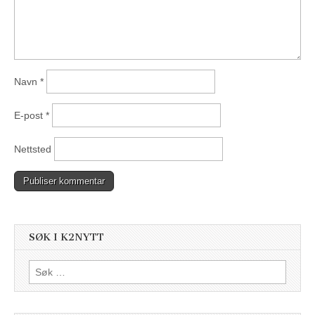
Navn
*
E-post
*
Nettsted
SØK I K2NYTT
Søk
etter: