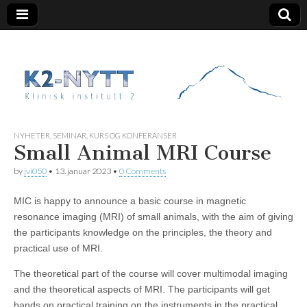
K2 Nytt
NYHETER
,
SEMINAR, KURS OG KONFERANSER
Small Animal MRI Course
by
jvi050
•
13. januar 2023
•
0 Comments
MIC is happy to announce a basic course in magnetic
resonance imaging (MRI) of small animals, with the aim of giving
the participants knowledge on the principles, the theory and
practical use of MRI.
The theoretical part of the course will cover multimodal imaging
and the theoretical aspects of MRI. The participants will get
hands on practical training on the instruments in the practical